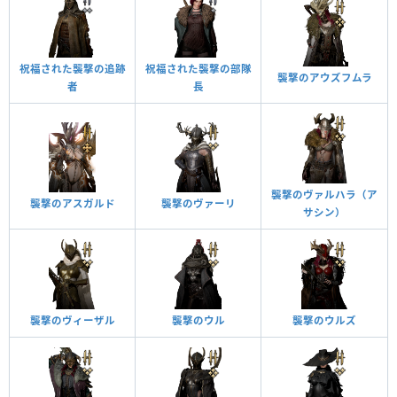
祝福された襲撃の追跡
祝福された襲撃の部隊
襲撃のアウズフムラ
者
長
襲撃のヴァルハラ（ア
襲撃のアスガルド
襲撃のヴァーリ
サシン）
襲撃のヴィーザル
襲撃のウル
襲撃のウルズ