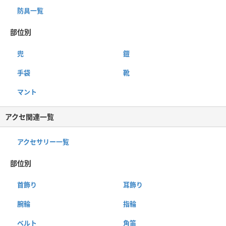
防具一覧
部位別
兜
鎧
手袋
靴
マント
アクセ関連一覧
アクセサリー一覧
部位別
首飾り
耳飾り
腕輪
指輪
ベルト
角笛