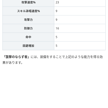
攻撃速度%
23
スキル詠唱速度%
9
攻撃力
9
防御力
16
命中
5
回避増加
5
「襲撃のならず者」
には、装備をすることで上記のような能力を得る効
果があります。