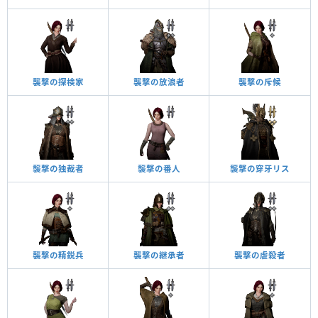
襲撃の探検家
襲撃の放浪者
襲撃の斥候
襲撃の独裁者
襲撃の番人
襲撃の穿牙リス
襲撃の精鋭兵
襲撃の継承者
襲撃の虐殺者