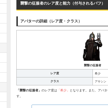
襲撃の征服者のレア度と能力（付与されるバフ）
アバターの詳細（レア度・クラス）
襲撃の征服者
レア度
希少
クラス
アサシン
「襲撃の征服者」
のレア度は
「希少」
となります。また、アバタ
す。