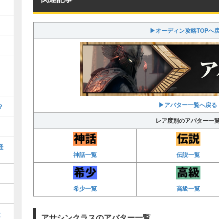
▶オーディン攻略TOPへ
▶アバター一覧へ戻る
？
レア度別のアバター一
経
神話一覧
伝説一覧
希少一覧
高級一覧
と
アサシンクラスのアバター一覧