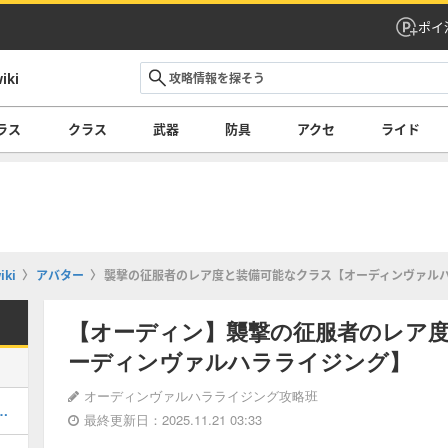
ポイ
ki
ラス
クラス
武器
防具
アクセ
ライド
ki
アバター
襲撃の征服者のレア度と装備可能なクラス【オーディンヴァル
【オーディン】襲撃の征服者のレア
ーディンヴァルハラライジング】
オーディンヴァルハラライジング攻略班
ア度と能力・効果｜クラス
最終更新日：2025.11.21 03:33