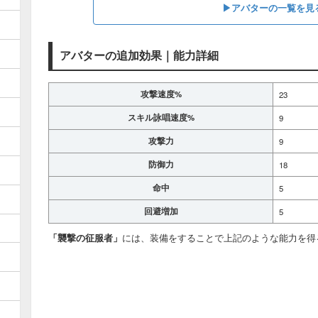
▶アバターの一覧を見
アバターの追加効果｜能力詳細
攻撃速度%
23
スキル詠唱速度%
9
攻撃力
9
防御力
18
命中
5
回避増加
5
「襲撃の征服者」
には、装備をすることで上記のような能力を得