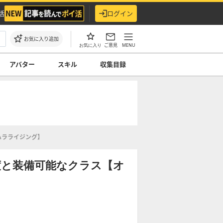
活
ログイン
お気に入り追加
ご意見
MENU
お気に入り
アバター
スキル
収集目録
ハラライジング】
度と装備可能なクラス【オ