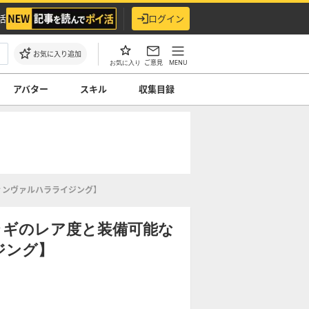
活
ログイン
お気に入り追加
ご意見
MENU
お気に入り
アバター
スキル
収集目録
ィンヴァルハラライジング】
ラギのレア度と装備可能な
ジング】