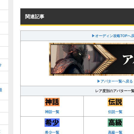
関連記事
▶オーディン攻略TOPへ
？
▶アバター一覧へ戻る
経
レア度別のアバター一
神話一覧
伝説一覧
と
希少一覧
高級一覧