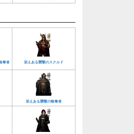
略奪者
栄えある襲撃のスクルド
栄えある襲撃の略奪者