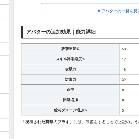
▶アバターの一覧を見
アバターの追加効果｜能力詳細
攻撃速度%
50
スキル詠唱速度%
17
攻撃力
16
防御力
32
命中
8
回避増加
8
総与ダメージ増加%
3
「祝福された襲撃のブラギ」
には、装備をすることで上記のよう