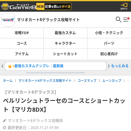
マリオカート8デラックス攻略サイト
攻略TOP
最強カスタム
小技・テクニック
コース
キャラクター
パーツ
アイテム
ショートカット
初心者向け
最強カスタムテンプレ｜最新版
もっとみる
ドリフト
1
2
ホーム
マリオカート8デラックス攻略サイト
コースマップ
ムーンカップ
ベ
【マリオカート8デラックス】
ベルリンシュトラーセのコースとショートカッ
ト【マリカ8DX】
マリオカート8デラックス攻略班
最終更新日：2025.11.21 01:59