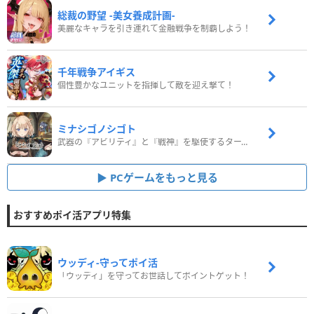
総裁の野望 -美女養成計画-
美麗なキャラを引き連れて金融戦争を制覇しよう！
千年戦争アイギス
個性豊かなユニットを指揮して敵を迎え撃て！
ミナシゴノシゴト
武器の『アビリティ』と『戦神』を駆使するターン制コマンドバトルRPG！
PCゲームをもっと見る
おすすめポイ活アプリ特集
ウッディ‐守ってポイ活
「ウッディ」を守ってお世話してポイントゲット！