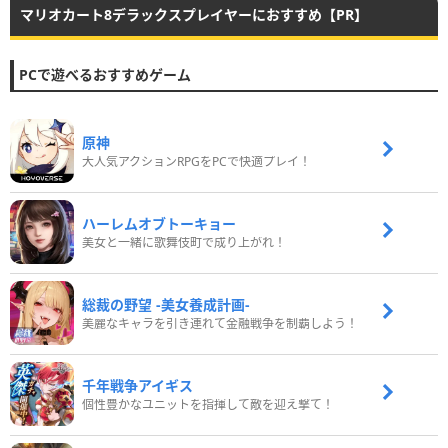
マリオカート8デラックスプレイヤーにおすすめ【PR】
PCで遊べるおすすめゲーム
原神
大人気アクションRPGをPCで快適プレイ！
ハーレムオブトーキョー
美女と一緒に歌舞伎町で成り上がれ！
総裁の野望 -美女養成計画-
美麗なキャラを引き連れて金融戦争を制覇しよう！
千年戦争アイギス
個性豊かなユニットを指揮して敵を迎え撃て！