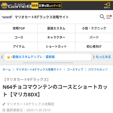
マリオカート8デラックス攻略サイト
攻略TOP
最強カスタム
小技・テクニック
コース
キャラクター
パーツ
アイテム
ショートカット
初心者向け
最強カスタムテンプレ｜最新版
もっとみる
バトルモ
1
2
ホーム
マリオカート8デラックス攻略サイト
コースマップ
パワフルカップ
【マリオカート8デラックス】
N64チョコマウンテンのコースとショートカッ
ト【マリカ8DX】
マリオカート8デラックス攻略班
最終更新日：2025.11.20 23:10