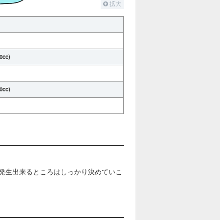
拡大
cc)
cc)
発生出来るところはしっかり決めていこ