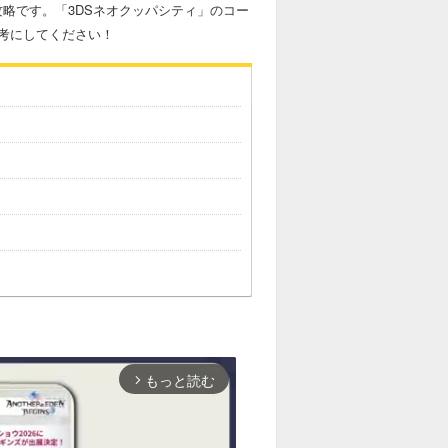
攻略です。「3DSネオクッパシティ」のコー
考にしてください！
もっと読む
arrow_forward_ios