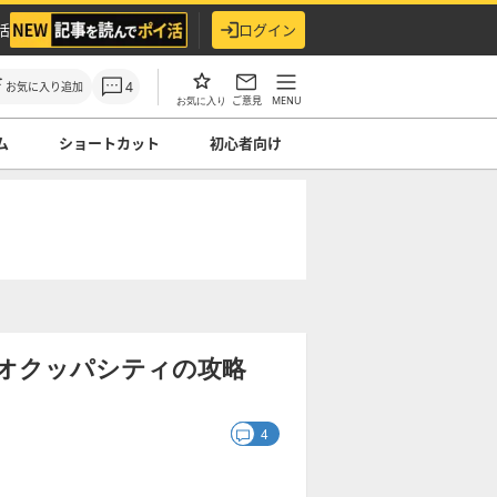
活
ログイン
4
お気に入り追加
ご意見
MENU
お気に入り
ム
ショートカット
初心者向け
ネオクッパシティの攻略
4