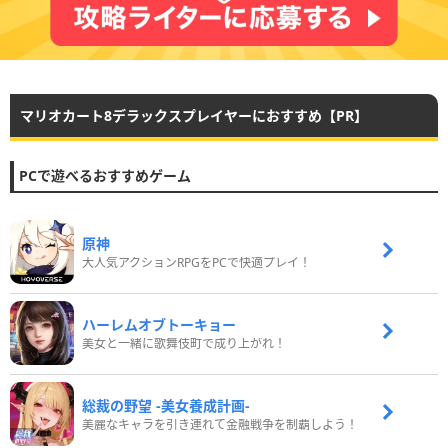
マリオカート8デラックスプレイヤーにおすすめ【PR】
PCで遊べるおすすめゲーム
原神
大人気アクションRPGをPCで快適プレイ！
ハーレムオブトーキョー
美女と一緒に歌舞伎町で成り上がれ！
総裁の野望 -美女養成計画-
美麗なキャラを引き連れて金融戦争を制覇しよう！