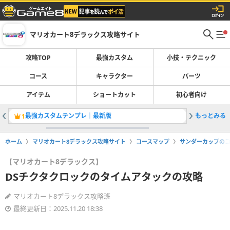
マリオカート8デラックス攻略サイト
攻略TOP
最強カスタム
小技・テクニック
コース
キャラクター
パーツ
アイテム
ショートカット
初心者向け
最強カスタムテンプレ｜最新版
もっとみる
隠し要素
1
2
ホーム
マリオカート8デラックス攻略サイト
コースマップ
サンダーカップの
【マリオカート8デラックス】
DSチクタクロックのタイムアタックの攻略
マリオカート8デラックス攻略班
最終更新日：2025.11.20 18:38