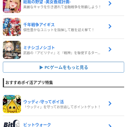
総裁の野望 -美女養成計画-
美麗なキャラを引き連れて金融戦争を制覇しよう！
千年戦争アイギス
個性豊かなユニットを指揮して敵を迎え撃て！
ミナシゴノシゴト
武器の『アビリティ』と『戦神』を駆使するターン制コマンドバトルRPG！
PCゲームをもっと見る
おすすめポイ活アプリ特集
ウッディ‐守ってポイ活
「ウッディ」を守ってお世話してポイントゲット！
ビットウォーク