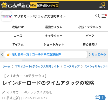
マリオカート8デラックス攻略サイト
攻略TOP
最強カスタム
小技・テクニック
コース
キャラクター
パーツ
アイテム
ショートカット
初心者向け
隠し要素一覧｜ゴールド系の解放条件
もっとみる
初心者向
1
2
ホーム
マリオカート8デラックス攻略サイト
コースマップ
スペシャルカップの
【マリオカート8デラックス】
レインボーロードのタイムアタックの攻略
マリオカート8デラックス攻略班
4
最終更新日：2025.11.20 18:38