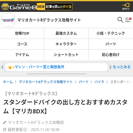
マリオカート8デラックス攻略サイト
攻略TOP
最強カスタム
小技・テクニック
コース
キャラクター
パーツ
アイテム
ショートカット
初心者向け
マシン・パーツ一覧と解放条件
もっとみる
最強マシ
1
2
ホーム
マリオカート8デラックス攻略サイト
パーツ
バイク
スタンダードバ
【マリオカート8デラックス】
スタンダードバイクの出し方とおすすめカスタ
ム【マリカ8DX】
マリオカート8デラックス攻略班
最終更新日：2025.11.20 18:38