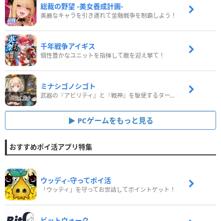
総裁の野望 -美女養成計画-
美麗なキャラを引き連れて金融戦争を制覇しよう！
千年戦争アイギス
個性豊かなユニットを指揮して敵を迎え撃て！
ミナシゴノシゴト
武器の『アビリティ』と『戦神』を駆使するターン制コマンドバトルRPG！
PCゲームをもっと見る
おすすめポイ活アプリ特集
ウッディ‐守ってポイ活
「ウッディ」を守ってお世話してポイントゲット！
ビットウォーク