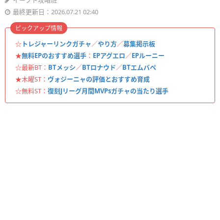
イーフト攻略班
最終更新日：2026.07.21 02:40
ピックアップ情報
☆
トレジャーリンクガチャ
／
やり方
／
募集掲示板
★
無料EPのおすすめ選手
：
EPアグエロ
／
EPルーニー
☆最新BT：
BTメッシ
／
BTロナウド
／
BTエムバペ
★木曜ST：
ヴォジーニャの評価とおすすめ育成
☆無料ST：
復刻Jリーグ月間MVPsガチャの当たり選手