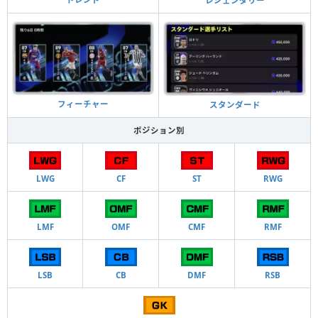
レジェンダリー
フィーチャー
スタンダード
ポジション別
LWG
CF
ST
RWG
LMF
OMF
CMF
RMF
LSB
CB
DMF
RSB