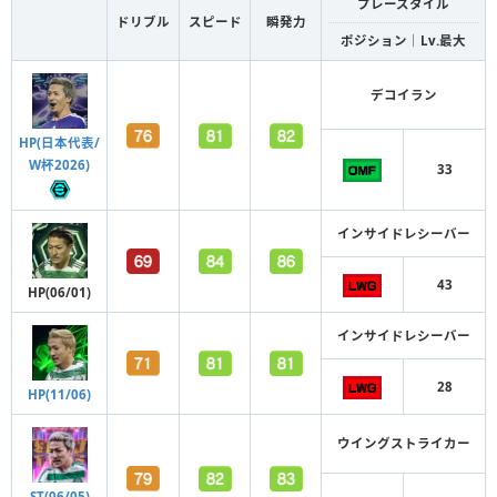
プレースタイル
ドリブル
スピード
瞬発力
ポジション｜Lv.最大
デコイラン
HP(日本代表/
W杯2026)
33
インサイドレシーバー
43
HP(06/01)
インサイドレシーバー
28
HP(11/06)
ウイングストライカー
ST(06/05)