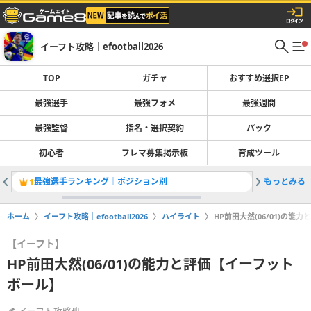
イーフト攻略｜efootball2026
TOP
ガチャ
おすすめ選択EP
最強選手
最強フォメ
最強週間
最強監督
指名・選択契約
パック
初心者
フレマ募集掲示板
育成ツール
最強選手ランキング｜ポジション別
もっとみる
1
2
ホーム
イーフト攻略｜efootball2026
ハイライト
HP前田大然(06/01)の
【イーフト】
HP前田大然(06/01)の能力と評価【イーフット
ボール】