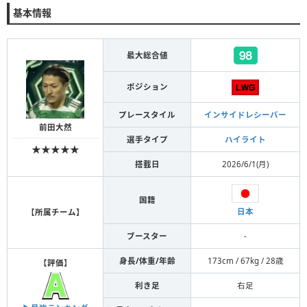
基本情報
最大総合値
ポジション
プレースタイル
インサイドレシーバー
前田大然
選手タイプ
ハイライト
★★★★★
搭載日
2026/6/1(月)
国籍
日本
【
所属チーム
】
ブースター
-
身長/体重/年齢
173cm / 67kg / 28歳
【
評価
】
利き足
右足