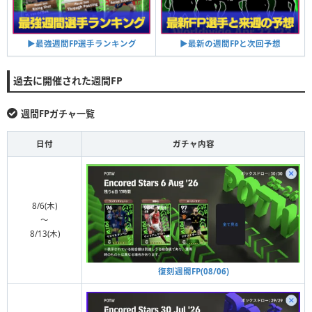
▶︎最強週間FP選手ランキング
▶︎最新の週間FPと次回予想
過去に開催された週間FP
週間FPガチャ一覧
日付
ガチャ内容
8/6(木)
〜
8/13(木)
復刻週間FP(08/06)