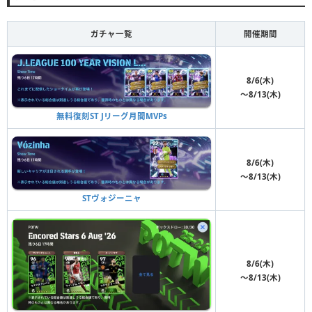
ガチャ一覧
開催期間
8/6(木)
〜8/13(木)
無料復刻ST Jリーグ月間MVPs
8/6(木)
〜8/13(木)
STヴォジーニャ
8/6(木)
〜8/13(木)