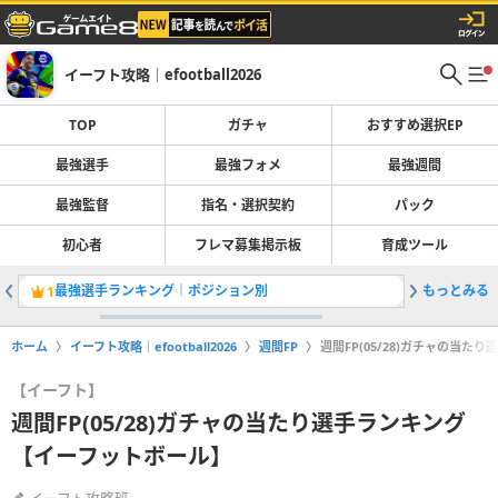
イーフト攻略｜efootball2026
TOP
ガチャ
おすすめ選択EP
最強選手
最強フォメ
最強週間
最強監督
指名・選択契約
パック
初心者
フレマ募集掲示板
育成ツール
最強選手ランキング｜ポジション別
もっとみる
1
2
ホーム
イーフト攻略｜efootball2026
週間FP
週間FP(05/28)ガチャの当
【イーフト】
週間FP(05/28)ガチャの当たり選手ランキング
【イーフットボール】