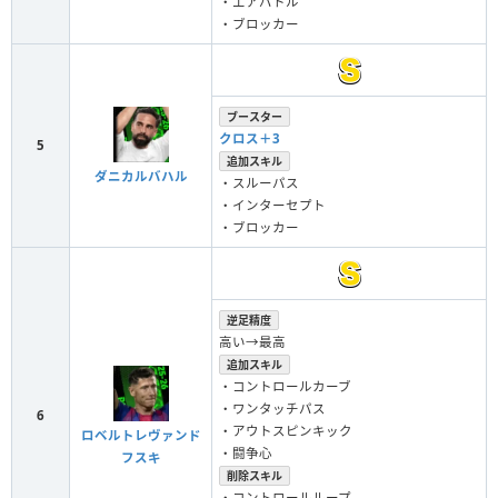
・エアバトル
・ブロッカー
ブースター
クロス＋3
5
追加スキル
ダニカルバハル
・スルーパス
・インターセプト
・ブロッカー
逆足精度
高い→最高
追加スキル
・コントロールカーブ
・ワンタッチパス
6
・アウトスピンキック
ロベルトレヴァンド
・闘争心
フスキ
削除スキル
・コントロールループ