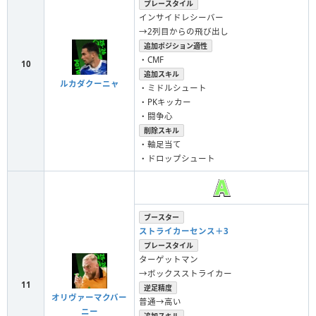
プレースタイル
インサイドレシーバー
→2列目からの飛び出し
追加ポジション適性
・CMF
10
追加スキル
ルカダクーニャ
・ミドルシュート
・PKキッカー
・闘争心
削除スキル
・軸足当て
・ドロップシュート
ブースター
ストライカーセンス＋3
プレースタイル
ターゲットマン
→ボックスストライカー
11
逆足精度
オリヴァーマクバー
普通→高い
ニー
追加スキル