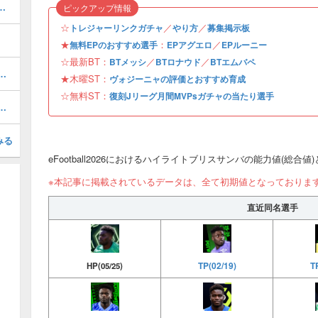
ルのおすすめ選択(当たり)選手ランキングと引き方
ピックアップ情報
☆
／
／
トレジャーリンクガチャ
やり方
募集掲示板
★
：
／
無料EPのおすすめ選手
EPアグエロ
EPルーニー
☆最新BT：
／
／
BTメッシ
BTロナウド
BTエムバペ
1周年/無料エピック)の評価とおすすめ育成・スキル追加
★木曜ST：
ヴォジーニャの評価とおすすめ育成
☆無料ST：
復刻Jリーグ月間MVPsガチャの当たり選手
(31周年/無料エピック)の評価とおすすめ育成・スキル追加
みる
eFootball2026におけるハイライトブリスサンバの能力値(総合値
※本記事に掲載されているデータは、全て初期値となっておりま
直近同名選手
T
TP(02/19)
HP(05/25)