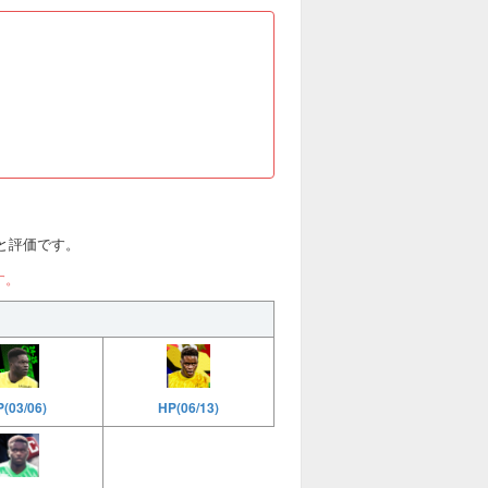
)と評価です。
す。
HP(06/13)
P(03/06)