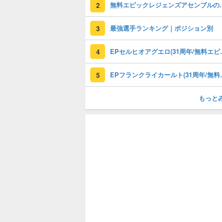
無料エピックレジェンズアセンブ
2
最強選手ランキング｜ポジション別
3
EPセルヒオアグエロ(3
4
EPフランクライカールト
5
もっと