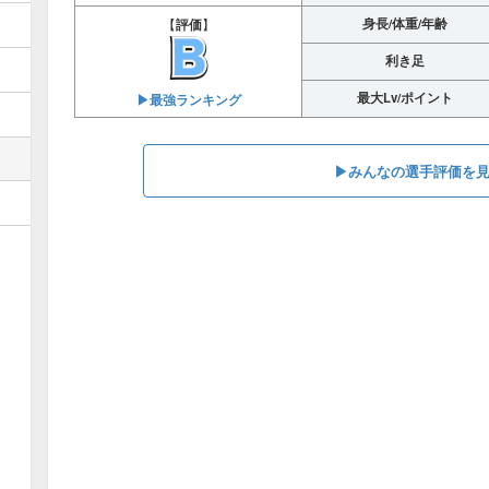
身長/体重/年齢
【
評価
】
利き足
最大Lv/ポイント
▶︎最強ランキング
▶︎みんなの選手評価を