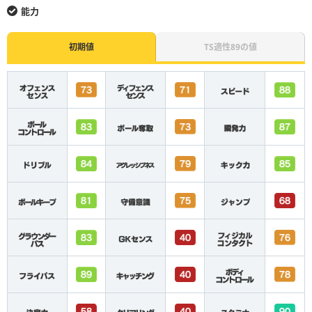
能力
初期値
TS適性89の値