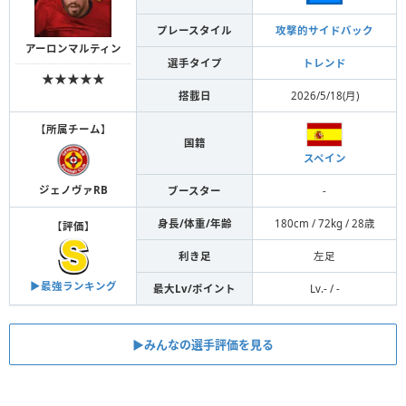
プレースタイル
攻撃的サイドバック
アーロンマルティン
選手タイプ
トレンド
★★★★★
搭載日
2026/5/18(月)
【
所属チーム
】
国籍
スペイン
ジェノヴァRB
ブースター
-
身長/体重/年齢
180cm / 72kg / 28歳
【
評価
】
利き足
左足
▶︎最強ランキング
最大Lv/ポイント
Lv.- / -
▶︎みんなの選手評価を見る