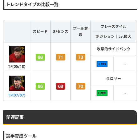
トレンドタイプの比較一覧
プレースタイル
ボール奪
スピード
DFセンス
取
ポジション｜Lv.最大
攻撃的サイドバック
-
TP(05/18)
クロサー
-
TP(07/07)
関連記事
選手育成ツール