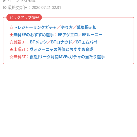
イーフト攻略班
最終更新日：2026.07.21 02:31
ピックアップ情報
☆
トレジャーリンクガチャ
／
やり方
／
募集掲示板
★
無料EPのおすすめ選手
：
EPアグエロ
／
EPルーニー
☆最新BT：
BTメッシ
／
BTロナウド
／
BTエムバペ
★木曜ST：
ヴォジーニャの評価とおすすめ育成
☆無料ST：
復刻Jリーグ月間MVPsガチャの当たり選手