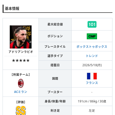
基本情報
最大総合値
ポジション
プレースタイル
ボックストゥボックス
アドリアンラビオ
選手タイプ
トレンド
★★★★★
搭載日
2026/5/18(月)
【
所属チーム
】
国籍
フランス
ACミラン
ブースター
-
身長/体重/年齢
191cm / 86kg / 30歳
【
評価
】
利き足
左足