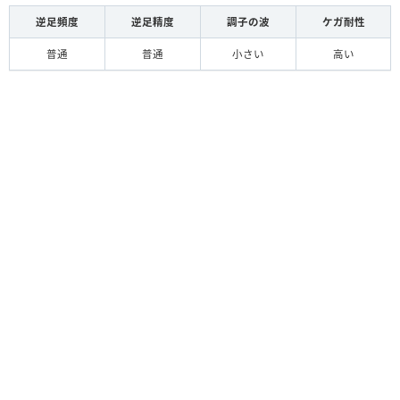
逆足頻度
逆足精度
調子の波
ケガ耐性
普通
普通
小さい
高い