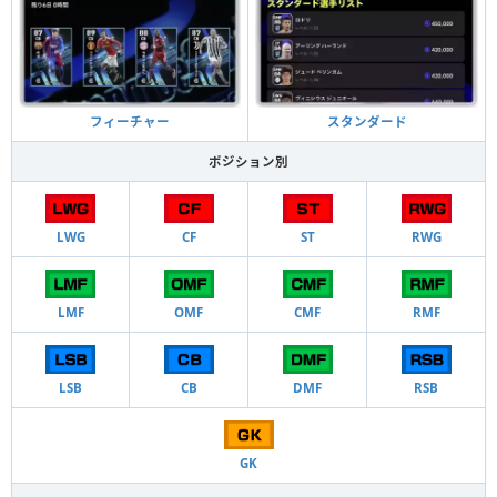
フィーチャー
スタンダード
ポジション別
LWG
CF
ST
RWG
LMF
OMF
CMF
RMF
LSB
CB
DMF
RSB
GK