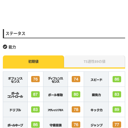
ステータス
能力
初期値
TS適性89の値