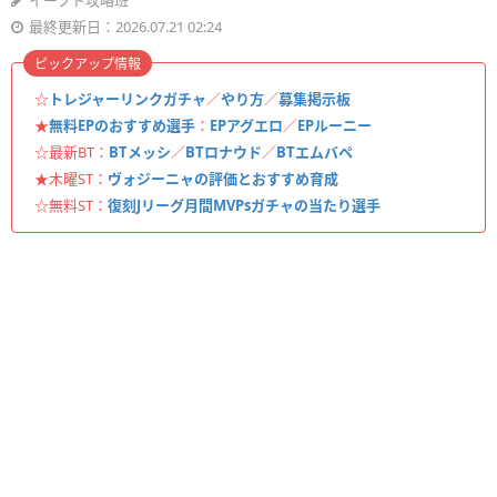
イーフト攻略班
最終更新日：2026.07.21 02:24
ピックアップ情報
☆
トレジャーリンクガチャ
／
やり方
／
募集掲示板
★
無料EPのおすすめ選手
：
EPアグエロ
／
EPルーニー
☆最新BT：
BTメッシ
／
BTロナウド
／
BTエムバペ
★木曜ST：
ヴォジーニャの評価とおすすめ育成
☆無料ST：
復刻Jリーグ月間MVPsガチャの当たり選手