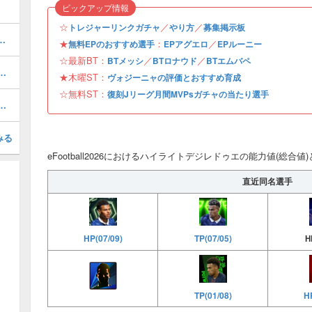
ピックアップ情報
☆
／
／
トレジャーリンクガチャ
やり方
募集掲示板
おすすめ度・どれを引くべき？
★
：
／
無料EPのおすすめ選手
EPアグエロ
EPルーニー
☆最新BT：
／
／
BTメッシ
BTロナウド
BTエムバペ
1周年/無料エピック)の評価とおすすめ育成・スキル追加
★木曜ST：
ヴォジーニャの評価とおすすめ育成
☆無料ST：
復刻Jリーグ月間MVPsガチャの当たり選手
(31周年/無料エピック)の評価とおすすめ育成・スキル追加
みる
eFootball2026におけるハイライトデジレドゥエの能力値(総合値
直近同名選手
HP(07/09)
TP(07/05)
H
TP(01/08)
HP