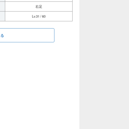
右足
Lv.31 / 60
見る