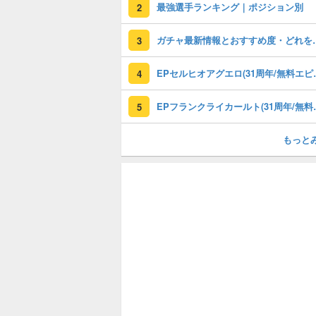
最強選手ランキング｜ポジション別
2
ガチャ最新情報と
3
EPセルヒオアグエロ(3
4
EPフランクライカールト
5
もっと