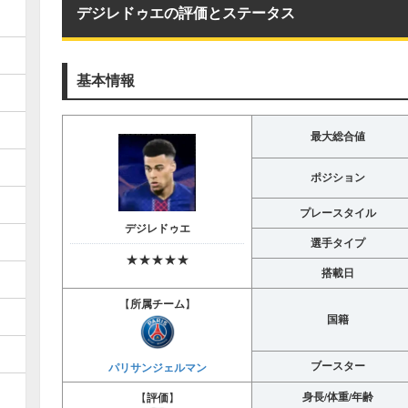
デジレドゥエの評価とステータス
基本情報
最大総合値
ポジション
プレースタイル
デジレドゥエ
選手タイプ
★★★★★
搭載日
【
所属チーム
】
国籍
ブースター
パリサンジェルマン
身長/体重/年齢
【
評価
】