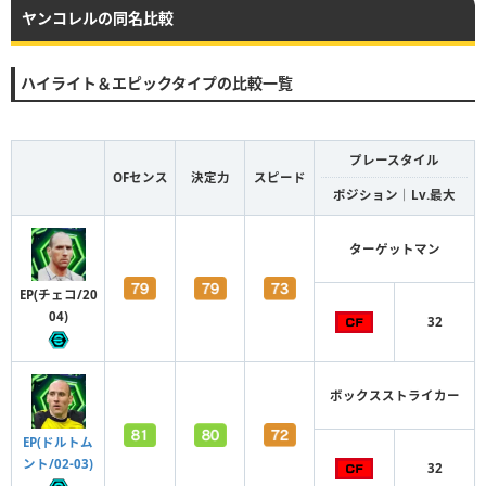
ヤンコレルの同名比較
ハイライト＆エピックタイプの比較一覧
プレースタイル
OFセンス
決定力
スピード
ポジション｜Lv.最大
ターゲットマン
EP(チェコ/20
04)
32
ボックスストライカー
EP(ドルトム
ント/02-03)
32