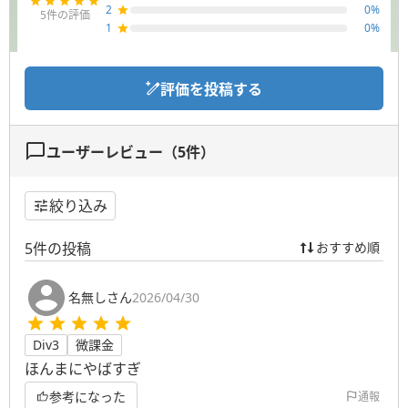
2
0
%
5
件の評価
1
0
%
評価を投稿する
ユーザーレビュー（
5
件）
絞り込み
5
件の投稿
おすすめ順
名無しさん
2026/04/30
Div3
微課金
ほんまにやばすぎ
参考になった
通報