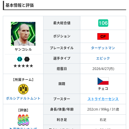
基本情報と評価
最大総合値
ポジション
プレースタイル
ターゲットマン
ヤンコレル
選手タイプ
エピック
★★★★★
搭載日
2026/4/27(月)
【
所属チーム
】
国籍
チェコ
ボルシアドルトムント
ブースター
ストライカーセンス
身長/体重/年齢
202cm / 99kg / 31歳
【
評価
】
利き足
右足