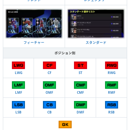
フィーチャー
スタンダード
ポジション別
LWG
CF
ST
RWG
LMF
OMF
CMF
RMF
LSB
CB
DMF
RSB