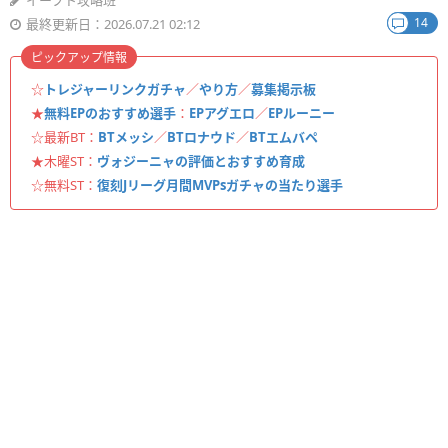
イーフト攻略班
14
最終更新日：2026.07.21 02:12
ピックアップ情報
☆
トレジャーリンクガチャ
／
やり方
／
募集掲示板
★
無料EPのおすすめ選手
：
EPアグエロ
／
EPルーニー
☆最新BT：
BTメッシ
／
BTロナウド
／
BTエムバペ
★木曜ST：
ヴォジーニャの評価とおすすめ育成
☆無料ST：
復刻Jリーグ月間MVPsガチャの当たり選手