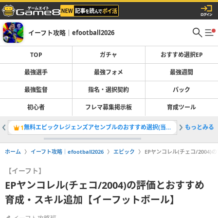
イーフト攻略｜efootball2026
TOP
ガチャ
おすすめ選択EP
最強選手
最強フォメ
最強週間
最強監督
指名・選択契約
パック
初心者
フレマ募集掲示板
育成ツール
無料エピックレジェンズアセンブルのおすすめ選択(当たり)選手ランキングと引き方
もっとみる
最強選手
1
2
ホーム
イーフト攻略｜efootball2026
エピック
EPヤンコレル(チェコ/200
【イーフト】
EPヤンコレル(チェコ/2004)の評価とおすすめ
育成・スキル追加【イーフットボール】