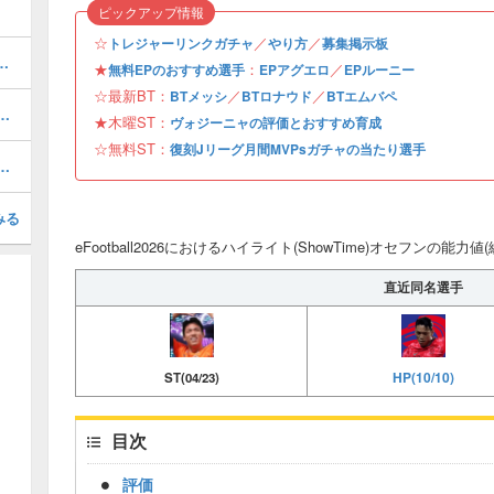
ピックアップ情報
☆
／
／
トレジャーリンクガチャ
やり方
募集掲示板
おすすめ度・どれを引くべき？
★
：
／
無料EPのおすすめ選手
EPアグエロ
EPルーニー
☆最新BT：
／
／
BTメッシ
BTロナウド
BTエムバペ
1周年/無料エピック)の評価とおすすめ育成・スキル追加
★木曜ST：
ヴォジーニャの評価とおすすめ育成
☆無料ST：
復刻Jリーグ月間MVPsガチャの当たり選手
(31周年/無料エピック)の評価とおすすめ育成・スキル追加
みる
eFootball2026におけるハイライト(ShowTime)オセフンの能力
直近同名選手
HP(10/10)
ST(04/23)
目次
評価