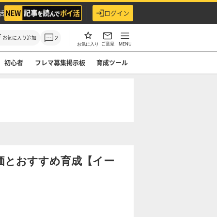
活
ログイン
2
お気に入り追加
ご意見
MENU
お気に入り
初心者
フレマ募集掲示板
育成ツール
の評価とおすすめ育成【イー