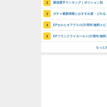
最強選手ランキング｜ポジション別
2
ガチャ最新情報と
3
EPセルヒオアグエロ(3
4
EPフランクライカールト
5
もっと