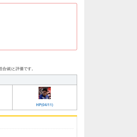
値(総合値)と評価です。
HP(04/11)