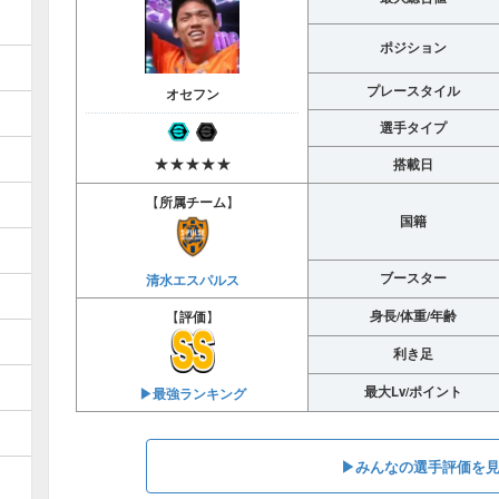
ポジション
プレースタイル
オセフン
選手タイプ
★★★★★
搭載日
【
所属チーム
】
国籍
ブースター
清水エスパルス
身長/体重/年齢
【
評価
】
利き足
最大Lv/ポイント
▶︎最強ランキング
▶︎みんなの選手評価を