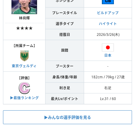
ポジション
プレースタイル
ビルドアップ
林尚輝
選手タイプ
ハイライト
★★★★
搭載日
2026/3/26(木)
【
所属チーム
】
国籍
日本
東京ヴェルディ
ブースター
-
身長/体重/年齢
182cm / 79kg / 27歳
【
評価
】
利き足
右足
▶︎最強ランキング
最大Lv/ポイント
Lv.31 / 60
▶︎みんなの選手評価を見る