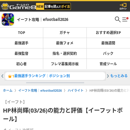
イーフト攻略｜efootball2026
TOP
ガチャ
おすすめ選択EP
最強選手
最強フォメ
最強週間
最強監督
指名・選択契約
パック
初心者
フレマ募集掲示板
育成ツール
最強選手ランキング｜ポジション別
もっとみる
1
2
ホーム
イーフト攻略｜efootball2026
ハイライト
HP林尚輝(03/26)の能力
【イーフト】
HP林尚輝(03/26)の能力と評価【イーフットボ
ール】