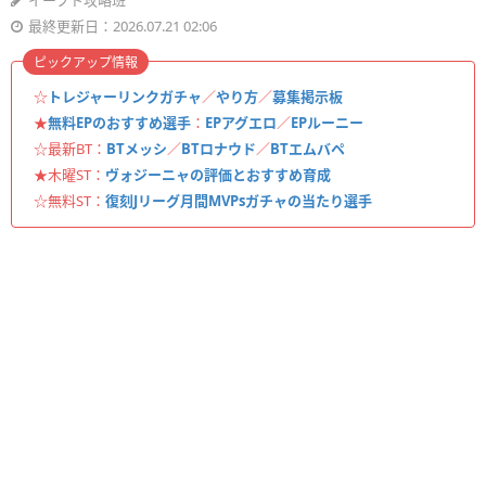
イーフト攻略班
最終更新日：2026.07.21 02:06
ピックアップ情報
☆
トレジャーリンクガチャ
／
やり方
／
募集掲示板
★
無料EPのおすすめ選手
：
EPアグエロ
／
EPルーニー
☆最新BT：
BTメッシ
／
BTロナウド
／
BTエムバペ
★木曜ST：
ヴォジーニャの評価とおすすめ育成
☆無料ST：
復刻Jリーグ月間MVPsガチャの当たり選手