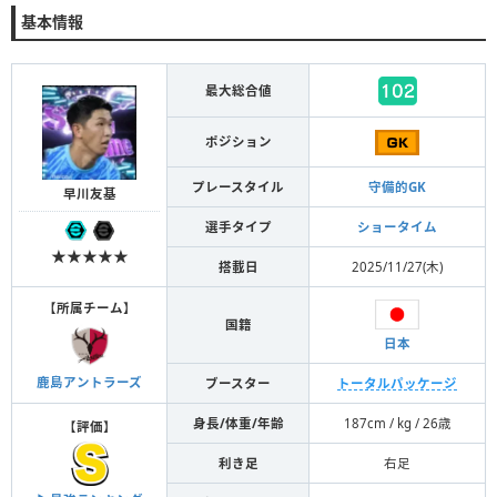
基本情報
最大総合値
ポジション
プレースタイル
守備的GK
早川友基
選手タイプ
ショータイム
★★★★★
搭載日
2025/11/27(木)
【
所属チーム
】
国籍
日本
鹿島アントラーズ
ブースター
トータルパッケージ
身長/体重/年齢
187cm / kg / 26歳
【
評価
】
利き足
右足