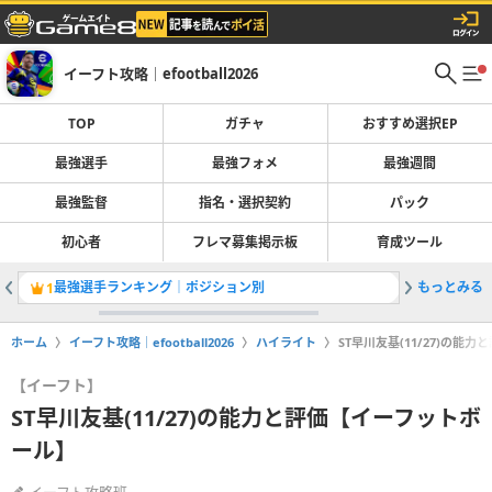
イーフト攻略｜efootball2026
TOP
ガチャ
おすすめ選択EP
最強選手
最強フォメ
最強週間
最強監督
指名・選択契約
パック
初心者
フレマ募集掲示板
育成ツール
最強選手ランキング｜ポジション別
もっとみる
1
2
ホーム
イーフト攻略｜efootball2026
ハイライト
ST早川友基(11/27)の能
【イーフト】
ST早川友基(11/27)の能力と評価【イーフットボ
ール】