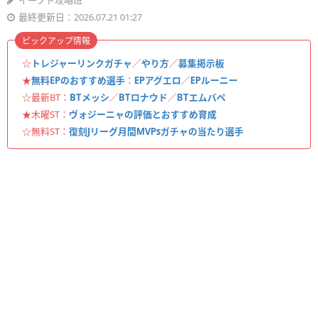
イーフト攻略班
最終更新日：2026.07.21 01:27
ピックアップ情報
☆
トレジャーリンクガチャ
／
やり方
／
募集掲示板
★
無料EPのおすすめ選手
：
EPアグエロ
／
EPルーニー
☆最新BT：
BTメッシ
／
BTロナウド
／
BTエムバペ
★木曜ST：
ヴォジーニャの評価とおすすめ育成
☆無料ST：
復刻Jリーグ月間MVPsガチャの当たり選手