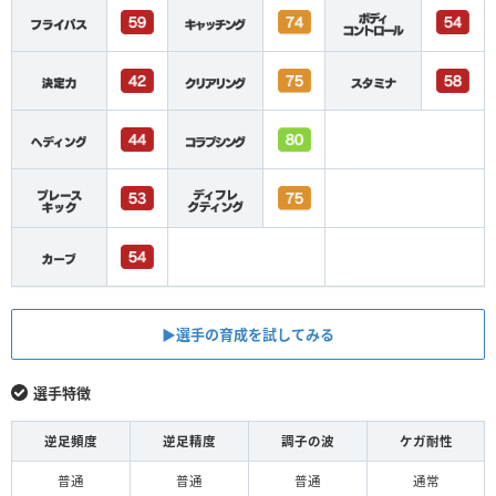
▶︎選手の育成を試してみる
選手特徴
逆足頻度
逆足精度
調子の波
ケガ耐性
普通
普通
普通
通常