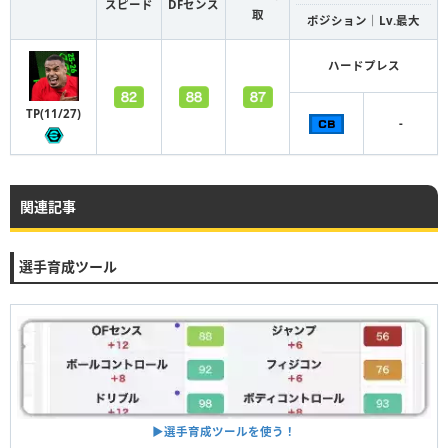
スピード
DFセンス
取
ポジション｜Lv.最大
ハードプレス
TP(11/27)
-
関連記事
選手育成ツール
▶︎選手育成ツールを使う！