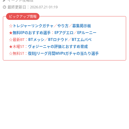
イーフト攻略班
最終更新日：2026.07.21 01:19
ピックアップ情報
☆
トレジャーリンクガチャ
／
やり方
／
募集掲示板
★
無料EPのおすすめ選手
：
EPアグエロ
／
EPルーニー
☆最新BT：
BTメッシ
／
BTロナウド
／
BTエムバペ
★木曜ST：
ヴォジーニャの評価とおすすめ育成
☆無料ST：
復刻Jリーグ月間MVPsガチャの当たり選手