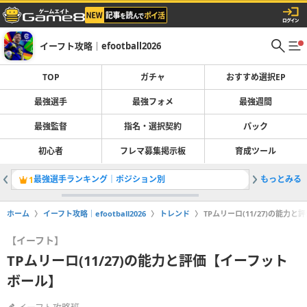
イーフト攻略｜efootball2026
TOP
ガチャ
おすすめ選択EP
最強選手
最強フォメ
最強週間
最強監督
指名・選択契約
パック
初心者
フレマ募集掲示板
育成ツール
最強選手ランキング｜ポジション別
もっとみる
1
2
ホーム
イーフト攻略｜efootball2026
トレンド
TPムリーロ(11/27)の能力
【イーフト】
TPムリーロ(11/27)の能力と評価【イーフット
ボール】