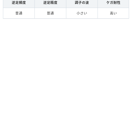
逆足頻度
逆足精度
調子の波
ケガ耐性
普通
普通
小さい
高い