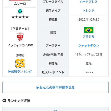
プレースタイル
ハードプレス
ムリーロ
選手タイプ
トレンド
★★★★★
搭載日
2025/11/27(木)
【
所属チーム
】
国籍
ブラジル
ノッティンガムRW
ブースター
シャットダウン
身長/体重/年齢
184cm / 77kg / 23歳
【
評価
】
利き足
左足
▶︎最強ランキング
最大Lv/ポイント
Lv.- / -
▶︎みんなの選手評価を見る
ランキング評価