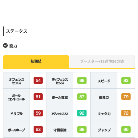
ステータス
能力
初期値
ブースター+TS適性89の値