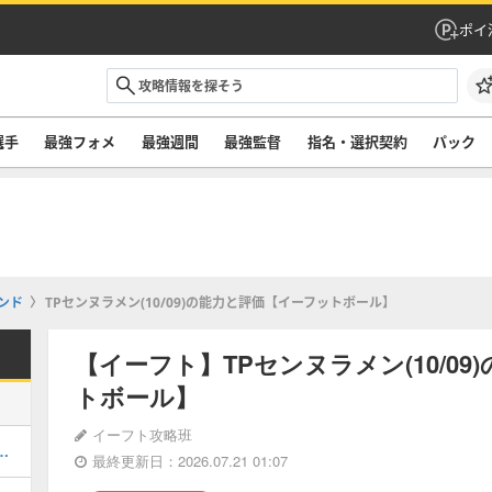
ポイ
選手
最強フォメ
最強週間
最強監督
指名・選択契約
パック
ンド
TPセンヌラメン(10/09)の能力と評価【イーフットボール】
【イーフト】TPセンヌラメン(10/0
トボール】
イーフト攻略班
ルのおすすめ選択(当たり)選手ランキングと引き方
最終更新日：2026.07.21 01:07