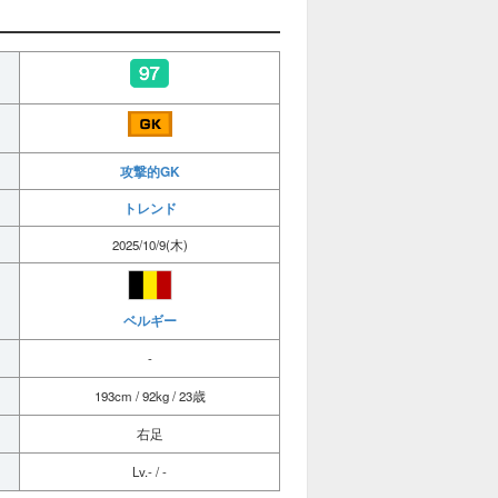
攻撃的GK
トレンド
2025/10/9(木)
ベルギー
-
193cm / 92kg / 23歳
右足
Lv.- / -