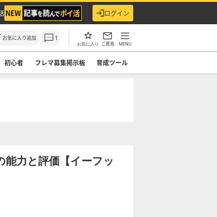
活
ログイン
1
お気に入り追加
ご意見
MENU
お気に入り
初心者
フレマ募集掲示板
育成ツール
9)の能力と評価【イーフッ