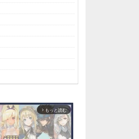
もっと読む
arrow_forward_ios