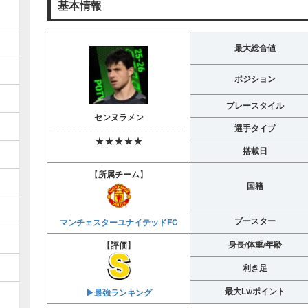
基本情報
最大総合値
ポジション
プレースタイル
センヌラメン
選手タイプ
★★★★★
搭載日
【
所属チーム
】
国籍
ブースター
マンチェスターユナイテッドFC
身長/体重/年齢
【
評価
】
利き足
最大Lv/ポイント
▶︎最強ランキング