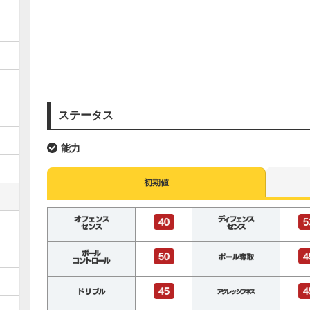
ステータス
能力
初期値