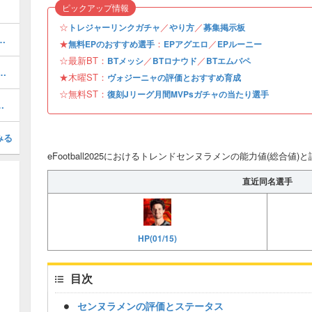
ピックアップ情報
☆
／
／
トレジャーリンクガチャ
やり方
募集掲示板
おすすめ度・どれを引くべき？
★
：
／
無料EPのおすすめ選手
EPアグエロ
EPルーニー
☆最新BT：
／
／
BTメッシ
BTロナウド
BTエムバペ
1周年/無料エピック)の評価とおすすめ育成・スキル追加
★木曜ST：
ヴォジーニャの評価とおすすめ育成
☆無料ST：
復刻Jリーグ月間MVPsガチャの当たり選手
1)の評価とおすすめ育成・スキル追加
みる
eFootball2025におけるトレンドセンヌラメンの能力値(総合値)
直近同名選手
HP(01/15)
目次
センヌラメンの評価とステータス