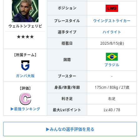
ポジション
プレースタイル
ウイングストライカー
ウェルトンフェリピ
選手タイプ
ハイライト
★★★★
搭載日
2025/8/15(金)
【
所属チーム
】
国籍
ブラジル
ガンバ大阪
ブースター
-
身長/体重/年齢
175cm / 80kg / 27歳
【
評価
】
利き足
右足
▶︎最強ランキング
最大Lv/ポイント
Lv.40 / 78
▶︎みんなの選手評価を見る