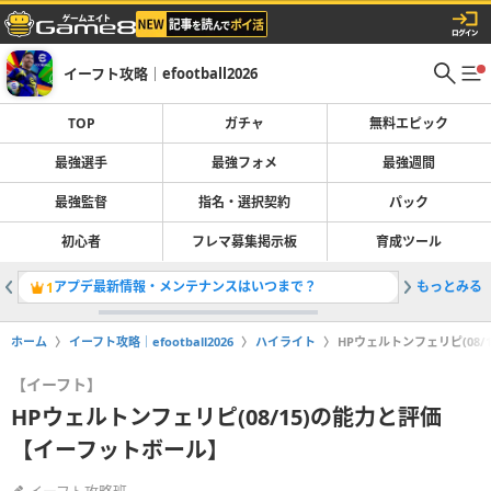
イーフト攻略｜efootball2026
TOP
ガチャ
無料エピック
最強選手
最強フォメ
最強週間
最強監督
指名・選択契約
パック
初心者
フレマ募集掲示板
育成ツール
アプデ最新情報・メンテナンスはいつまで？
もっとみる
最強選手
1
2
ホーム
イーフト攻略｜efootball2026
ハイライト
HPウェルトンフェリピ(08
【イーフト】
HPウェルトンフェリピ(08/15)の能力と評価
【イーフットボール】