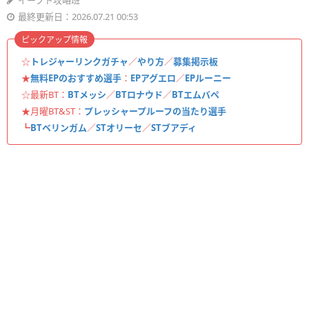
イーフト攻略班
最終更新日：2026.07.21 00:53
ピックアップ情報
☆
トレジャーリンクガチャ
／
やり方
／
募集掲示板
★
無料EPのおすすめ選手
：
EPアグエロ
／
EPルーニー
☆最新BT：
BTメッシ
／
BTロナウド
／
BTエムバペ
★月曜BT&ST：
プレッシャープルーフの当たり選手
┗
BTベリンガム
／
STオリーセ
／
STブアディ