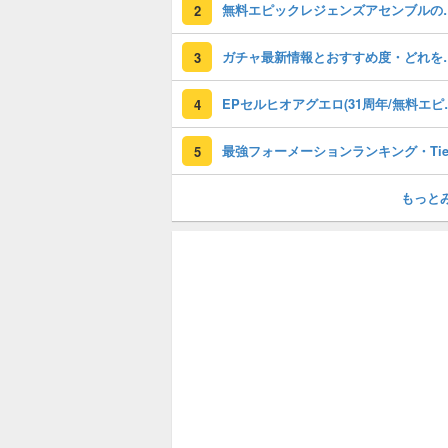
無料エピックレジェンズアセンブ
2
ガチャ最新情報と
3
EPセルヒオアグエロ(3
4
5
もっと