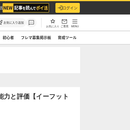
活
ログイン
お気に入り追加
ご意見
MENU
お気に入り
初心者
フレマ募集掲示板
育成ツール
)の能力と評価【イーフット