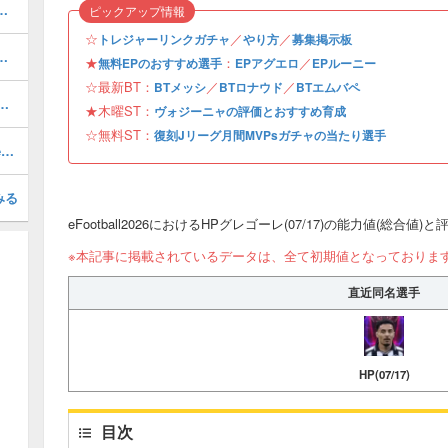
ルのおすすめ選択(当たり)選手ランキングと引き方
ピックアップ情報
☆
／
／
トレジャーリンクガチャ
やり方
募集掲示板
おすすめ度・どれを引くべき？
★
：
／
無料EPのおすすめ選手
EPアグエロ
EPルーニー
☆最新BT：
／
／
BTメッシ
BTロナウド
BTエムバペ
1周年/無料エピック)の評価とおすすめ育成・スキル追加
★木曜ST：
ヴォジーニャの評価とおすすめ育成
☆無料ST：
復刻Jリーグ月間MVPsガチャの当たり選手
最強フォーメーションランキング・Tier表
みる
eFootball2026におけるHPグレゴーレ(07/17)の能力値(総合値)
※本記事に掲載されているデータは、全て初期値となっておりま
直近同名選手
HP(07/17)
目次