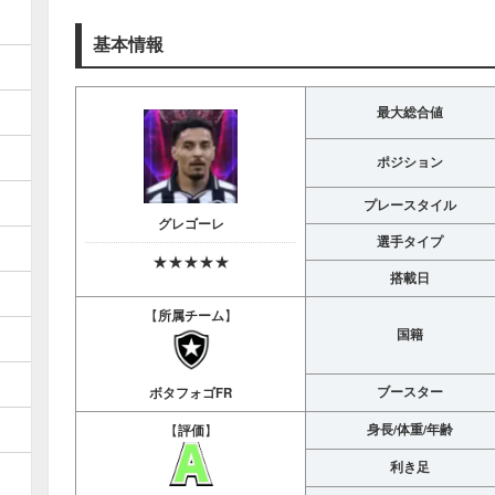
基本情報
最大総合値
ポジション
プレースタイル
グレゴーレ
選手タイプ
★★★★★
搭載日
【
所属チーム
】
国籍
ブースター
ボタフォゴFR
身長/体重/年齢
【
評価
】
利き足