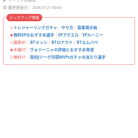
イーフト攻略班
最終更新日：2026.07.21 00:43
ピックアップ情報
☆
トレジャーリンクガチャ
／
やり方
／
募集掲示板
★
無料EPのおすすめ選手
：
EPアグエロ
／
EPルーニー
☆最新BT：
BTメッシ
／
BTロナウド
／
BTエムバペ
★木曜ST：
ヴォジーニャの評価とおすすめ育成
☆無料ST：
復刻Jリーグ月間MVPsガチャの当たり選手