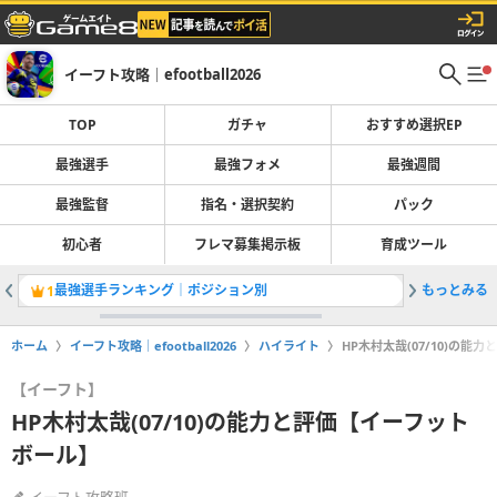
イーフト攻略｜efootball2026
TOP
ガチャ
おすすめ選択EP
最強選手
最強フォメ
最強週間
最強監督
指名・選択契約
パック
初心者
フレマ募集掲示板
育成ツール
最強選手ランキング｜ポジション別
もっとみる
1
2
ホーム
イーフト攻略｜efootball2026
ハイライト
HP木村太哉(07/10)の
【イーフト】
HP木村太哉(07/10)の能力と評価【イーフット
ボール】