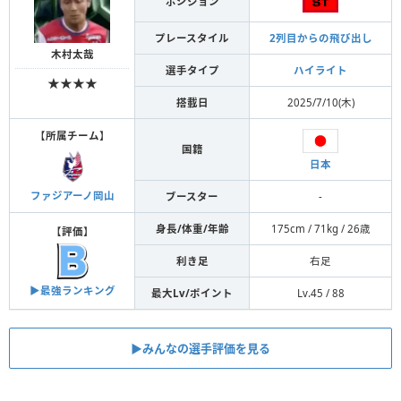
ポジション
プレースタイル
2列目からの飛び出し
木村太哉
選手タイプ
ハイライト
★★★★
搭載日
2025/7/10(木)
【
所属チーム
】
国籍
日本
ファジアーノ岡山
ブースター
-
身長/体重/年齢
175cm / 71kg / 26歳
【
評価
】
利き足
右足
▶︎最強ランキング
最大Lv/ポイント
Lv.45 / 88
▶︎みんなの選手評価を見る