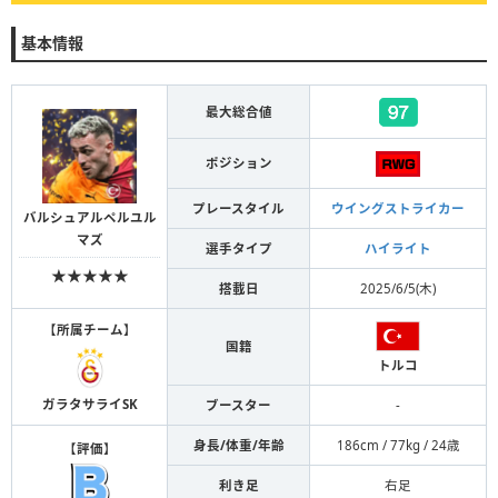
基本情報
最大総合値
ポジション
プレースタイル
ウイングストライカー
バルシュアルペルユル
マズ
選手タイプ
ハイライト
★★★★★
搭載日
2025/6/5(木)
【
所属チーム
】
国籍
トルコ
ガラタサライSK
ブースター
-
身長/体重/年齢
186cm / 77kg / 24歳
【
評価
】
利き足
右足