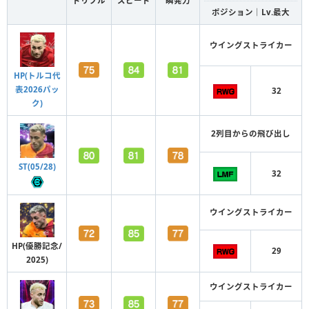
ドリブル
スピード
瞬発力
ポジション｜Lv.最大
ウイングストライカー
HP(トルコ代
表2026パッ
32
ク)
2列目からの飛び出し
ST(05/28)
32
ウイングストライカー
HP(優勝記念/
29
2025)
ウイングストライカー