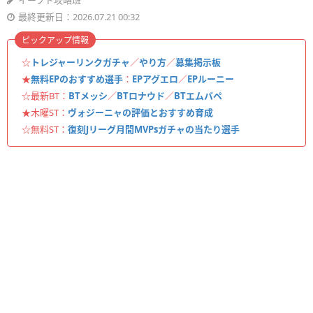
イーフト攻略班
最終更新日：2026.07.21 00:32
ピックアップ情報
☆
トレジャーリンクガチャ
／
やり方
／
募集掲示板
★
無料EPのおすすめ選手
：
EPアグエロ
／
EPルーニー
☆最新BT：
BTメッシ
／
BTロナウド
／
BTエムバペ
★木曜ST：
ヴォジーニャの評価とおすすめ育成
☆無料ST：
復刻Jリーグ月間MVPsガチャの当たり選手