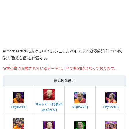
eFootball2026におけるHPバルシュアルペルユルマズ(優勝記念/2025)の
能力値(総合値)と評価です。
※本記事に掲載されているデータは、全て初期値となっております。
直近同名選手
HP(トルコ代表20
TP(06/11)
ST(05/28)
TP(12/18)
26パック)