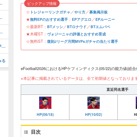
ルのおすすめ選択(当たり)選手ランキングと引き方
ピックアップ情報
☆
／
／
トレジャーリンクガチャ
やり方
募集掲示板
おすすめ度・どれを引くべき？
★
：
／
無料EPのおすすめ選手
EPアグエロ
EPルーニー
☆最新BT：
／
／
BTメッシ
BTロナウド
BTエムバペ
1周年/無料エピック)の評価とおすすめ育成・スキル追加
★木曜ST：
ヴォジーニャの評価とおすすめ育成
☆無料ST：
復刻Jリーグ月間MVPsガチャの当たり選手
無料ショータイム復刻Jリーグ月間MVPsガチャの当たり選手ランキング
みる
eFootball2026におけるHPケフィンディクス(05/22)の能力値(
※本記事に掲載されているデータは、全て初期値となっておりま
直近同名選手
HP(06/18)
HP(10/02)
H
目次