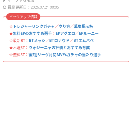
イーフト攻略班
最終更新日：2026.07.21 00:05
ピックアップ情報
☆
トレジャーリンクガチャ
／
やり方
／
募集掲示板
★
無料EPのおすすめ選手
：
EPアグエロ
／
EPルーニー
☆最新BT：
BTメッシ
／
BTロナウド
／
BTエムバペ
★木曜ST：
ヴォジーニャの評価とおすすめ育成
☆無料ST：
復刻Jリーグ月間MVPsガチャの当たり選手