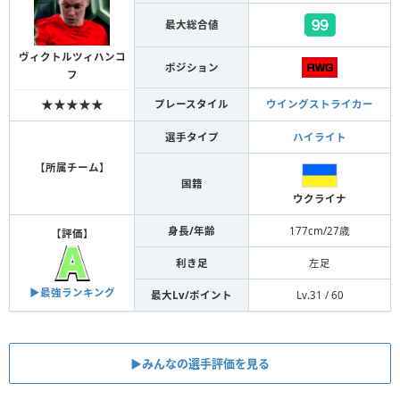
最大総合値
ヴィクトルツィハンコ
ポジション
フ
★★★★★
プレースタイル
ウイングストライカー
選手タイプ
ハイライト
【
所属チーム
】
国籍
ウクライナ
身長/年齢
177cm/27歳
【
評価
】
利き足
左足
▶︎最強ランキング
最大Lv/ポイント
Lv.31 / 60
▶︎みんなの選手評価を見る