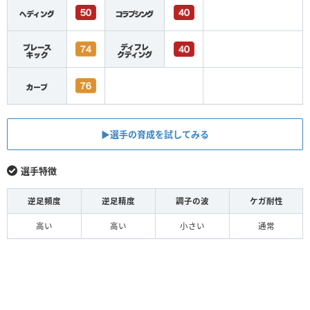
▶︎選手の育成を試してみる
選手特徴
逆足頻度
逆足精度
調子の波
ケガ耐性
高い
高い
小さい
通常