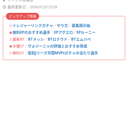
イーフト攻略班
最終更新日：2026.07.20 23:59
ピックアップ情報
☆
トレジャーリンクガチャ
／
やり方
／
募集掲示板
★
無料EPのおすすめ選手
：
EPアグエロ
／
EPルーニー
☆最新BT：
BTメッシ
／
BTロナウド
／
BTエムバペ
★木曜ST：
ヴォジーニャの評価とおすすめ育成
☆無料ST：
復刻Jリーグ月間MVPsガチャの当たり選手