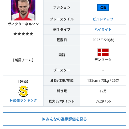
ポジション
プレースタイル
ビルドアップ
ヴィクターネルソン
選手タイプ
ハイライト
★★★★★
搭載日
2025/3/20(木)
国籍
デンマーク
【
所属チーム
】
ブースター
-
身長/体重/年齢
185cm / 78kg / 26歳
【
評価
】
利き足
右足
▶︎最強ランキング
最大Lv/ポイント
Lv.29 / 56
▶︎みんなの選手評価を見る