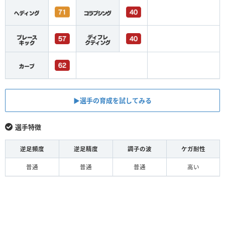
▶︎選手の育成を試してみる
選手特徴
逆足頻度
逆足精度
調子の波
ケガ耐性
普通
普通
普通
高い