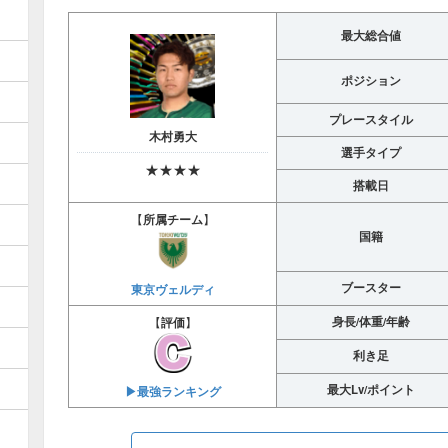
最大総合値
ポジション
プレースタイル
木村勇大
選手タイプ
★★★★
搭載日
【
所属チーム
】
国籍
ブースター
東京ヴェルディ
身長/体重/年齢
【
評価
】
利き足
最大Lv/ポイント
▶︎最強ランキング