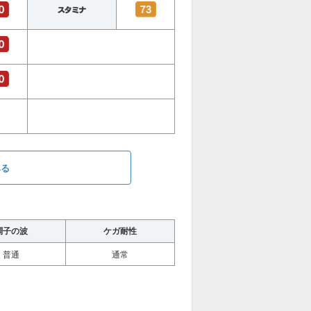
みる
調子の波
ケガ耐性
普通
通常