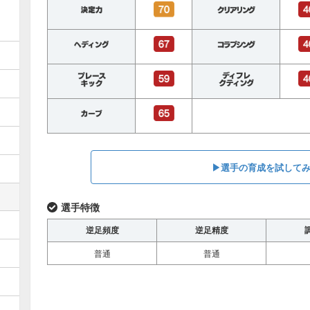
▶︎選手の育成を試して
選手特徴
逆足頻度
逆足精度
普通
普通