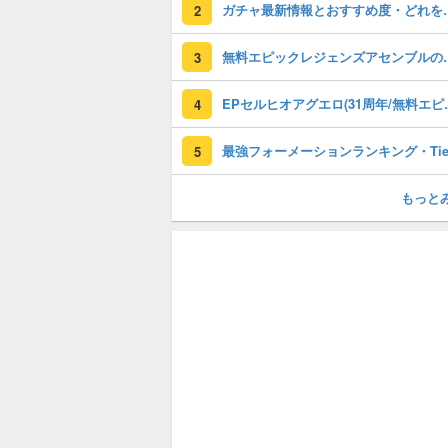
ガチャ最新情報と
2
無料エピックレジェンズアセンブ
3
EPセルヒオアグエロ(3
4
5
もっと