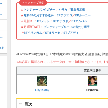
おすすめ度・どれを引くべき？
ピックアップ情報
☆
／
／
トレジャーリンクガチャ
やり方
募集掲示板
ルのおすすめ選択(当たり)選手ランキングと引き方
★
：
／
無料EPのおすすめ選手
EPアグエロ
EPルーニー
☆最新BT：
／
／
BTメッシ
BTロナウド
BTエムバペ
1周年/無料エピック)の評価とおすすめ育成・スキル追加
★月曜BT&ST：
プレッシャープルーフの当たり選手
┗
／
／
BTベリンガム
STオリーセ
STブアディ
最強フォーメーションランキング・Tier表
みる
eFootball2026におけるHP木村勇大(03/06)の能力値(総合値)と
※本記事に掲載されているデータは、全て初期値となっておりま
直近同名選手
HP(10/09)
HP(03/06)
目次