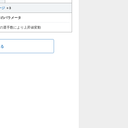
ージ
＋3
てのパラメータ
の選手数により上昇値変動
見る