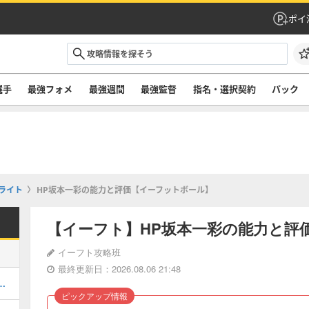
ポイ
選手
最強フォメ
最強週間
最強監督
指名・選択契約
パック
ライト
HP坂本一彩の能力と評価【イーフットボール】
【イーフト】HP坂本一彩の能力と評
イーフト攻略班
最終更新日：2026.08.06 21:48
ルのおすすめ選択(当たり)選手ランキングと引き方
ピックアップ情報