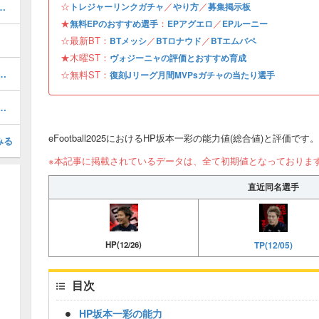
☆
／
／
おすすめ度・どれを引くべき？
トレジャーリンクガチャ
やり方
募集掲示板
★
：
／
無料EPのおすすめ選手
EPアグエロ
EPルーニー
☆最新BT：
／
／
BTメッシ
BTロナウド
BTエムバペ
★木曜ST：
ヴォジーニャの評価とおすすめ育成
1周年/無料エピック)の評価とおすすめ育成・スキル追加
☆無料ST：
復刻Jリーグ月間MVPsガチャの当たり選手
(31周年/無料エピック)の評価とおすすめ育成・スキル追加
eFootball2025におけるHP坂本一彩の能力値(総合値)と評価です。
みる
※本記事に掲載されているデータは、全て初期値となっておりま
直近同名選手
TP(12/05)
HP(12/26)
目次
HP坂本一彩の能力