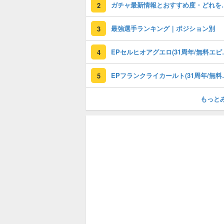
ガチャ最新情報と
2
最強選手ランキング｜ポジション別
3
EPセルヒオアグエロ(3
4
EPフランクライカールト
5
もっと