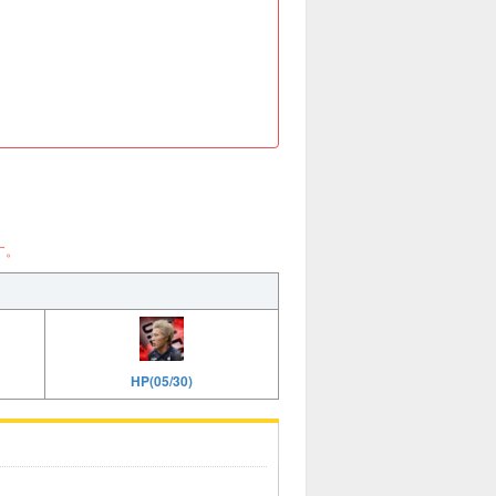
す。
HP(05/30)