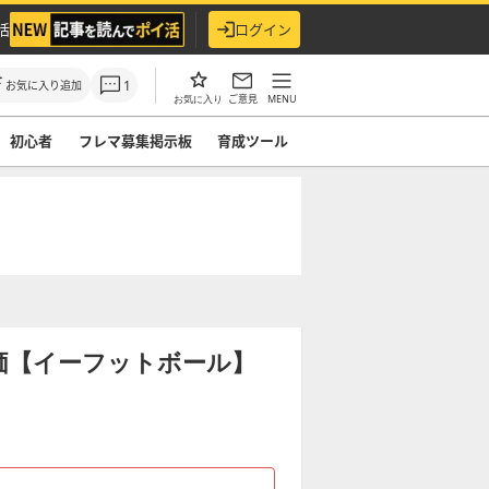
活
ログイン
1
お気に入り追加
ご意見
MENU
お気に入り
初心者
フレマ募集掲示板
育成ツール
価【イーフットボール】