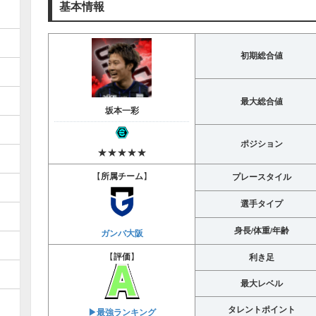
基本情報
初期総合値
最大総合値
坂本一彩
ポジション
★★★★★
【
所属チーム
】
プレースタイル
選手タイプ
身長/体重/年齢
ガンバ大阪
【
評価
】
利き足
最大レベル
タレントポイント
▶︎最強ランキング