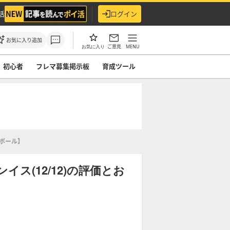
活
ログイン
お気に入り追加
ご意見
MENU
お気に入り
初心者
フレマ募集掲示板
育成ツール
トボール】
ス(12/12)の評価とお