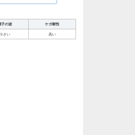
調子の波
ケガ耐性
小さい
高い