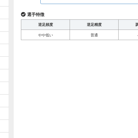
選手特徴
逆足頻度
逆足精度
やや低い
普通