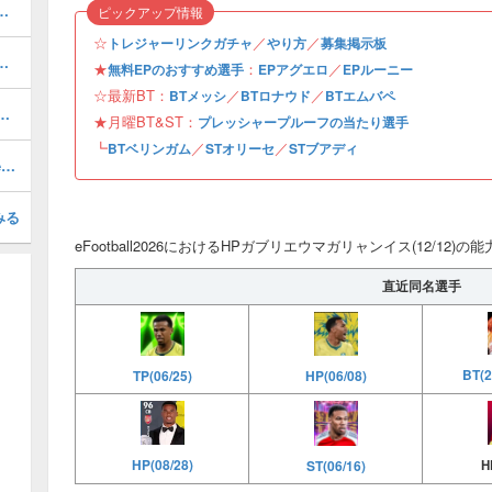
おすすめ度・どれを引くべき？
ピックアップ情報
☆
／
／
トレジャーリンクガチャ
やり方
募集掲示板
ルのおすすめ選択(当たり)選手ランキングと引き方
★
：
／
無料EPのおすすめ選手
EPアグエロ
EPルーニー
☆最新BT：
／
／
BTメッシ
BTロナウド
BTエムバペ
1周年/無料エピック)の評価とおすすめ育成・スキル追加
★月曜BT&ST：
プレッシャープルーフの当たり選手
┗
／
／
BTベリンガム
STオリーセ
STブアディ
最強フォーメーションランキング・Tier表
みる
eFootball2026におけるHPガブリエウマガリャンイス(12/12)
直近同名選手
BT(2
TP(06/25)
HP(06/08)
HP(08/28)
H
ST(06/16)