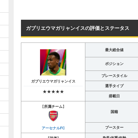
ガブリエウマガリャンイスの評価とステータス
最大総合値
ポジション
プレースタイル
ガブリエウマガリャンイス
選手タイプ
★★★★★
搭載日
【
所属チーム
】
国籍
ブースター
アーセナルFC
身長/体重/年齢