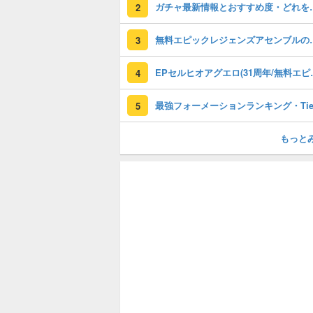
ガチャ最新情報と
2
無料エピックレジェンズアセンブ
3
EPセルヒオアグエロ(3
4
5
もっと