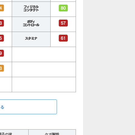
みる
調子の波
ケガ耐性