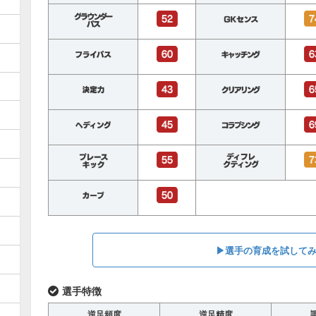
▶︎選手の育成を試して
選手特徴
逆足頻度
逆足精度