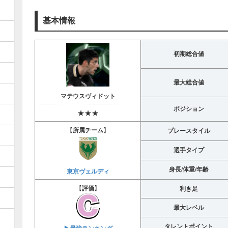
基本情報
初期総合値
最大総合値
マテウスヴィドット
ポジション
★★★
【
所属チーム
】
プレースタイル
選手タイプ
身長/体重/年齢
東京ヴェルディ
【
評価
】
利き足
最大レベル
タレントポイント