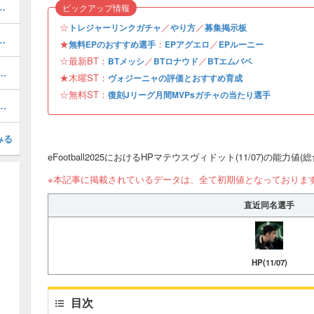
ルのおすすめ選択(当たり)選手ランキングと引き方
ピックアップ情報
☆
／
／
トレジャーリンクガチャ
やり方
募集掲示板
おすすめ度・どれを引くべき？
★
：
／
無料EPのおすすめ選手
EPアグエロ
EPルーニー
☆最新BT：
／
／
BTメッシ
BTロナウド
BTエムバペ
1周年/無料エピック)の評価とおすすめ育成・スキル追加
★木曜ST：
ヴォジーニャの評価とおすすめ育成
☆無料ST：
復刻Jリーグ月間MVPsガチャの当たり選手
(31周年/無料エピック)の評価とおすすめ育成・スキル追加
みる
eFootball2025におけるHPマテウスヴィドット(11/07)の能力値
※本記事に掲載されているデータは、全て初期値となっておりま
直近同名選手
HP(11/07)
目次