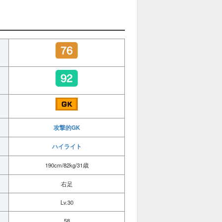
攻撃的GK
ハイライト
190cm/82kg/31歳
右足
Lv.30
58