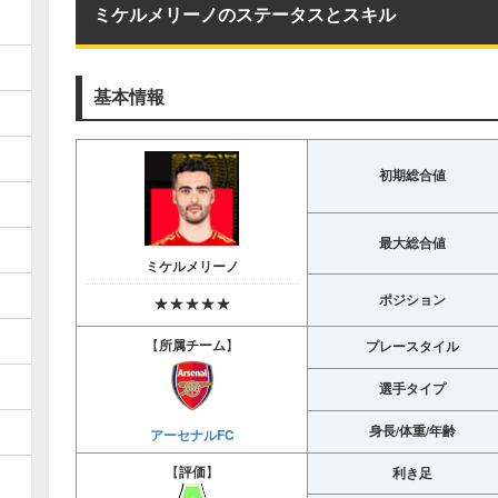
ミケルメリーノのステータスとスキル
基本情報
初期総合値
最大総合値
ミケルメリーノ
ポジション
★★★★★
【
所属チーム
】
プレースタイル
選手タイプ
身長/体重/年齢
アーセナルFC
【
評価
】
利き足