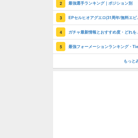
最強選手ランキング｜ポジション別
2
EPセルヒオアグエロ(3
3
ガチャ最新情報と
4
5
もっと