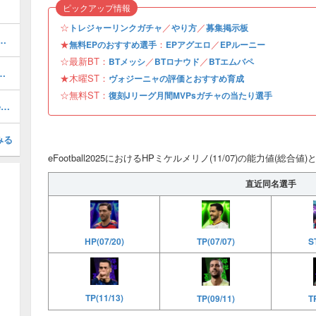
ピックアップ情報
☆
／
／
トレジャーリンクガチャ
やり方
募集掲示板
1周年/無料エピック)の評価とおすすめ育成・スキル追加
★
：
／
無料EPのおすすめ選手
EPアグエロ
EPルーニー
☆最新BT：
／
／
BTメッシ
BTロナウド
BTエムバペ
おすすめ度・どれを引くべき？
★木曜ST：
ヴォジーニャの評価とおすすめ育成
☆無料ST：
復刻Jリーグ月間MVPsガチャの当たり選手
最強フォーメーションランキング・Tier表
みる
eFootball2025におけるHPミケルメリノ(11/07)の能力値(総合値
直近同名選手
HP(07/20)
TP(07/07)
S
TP(11/13)
TP(09/11)
T