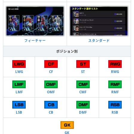
フィーチャー
スタンダード
ポジション別
LWG
CF
ST
RWG
LMF
OMF
CMF
RMF
LSB
CB
DMF
RSB
GK