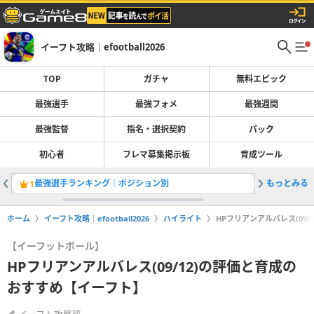
イーフト攻略｜efootball2026
TOP
ガチャ
無料エピック
最強選手
最強フォメ
最強週間
最強監督
指名・選択契約
パック
初心者
フレマ募集掲示板
育成ツール
最強選手ランキング｜ポジション別
もっとみる
ガチャ最
1
2
ホーム
イーフト攻略｜efootball2026
ハイライト
HPフリアンアルバレス(09
【イーフットボール】
HPフリアンアルバレス(09/12)の評価と育成の
おすすめ【イーフト】