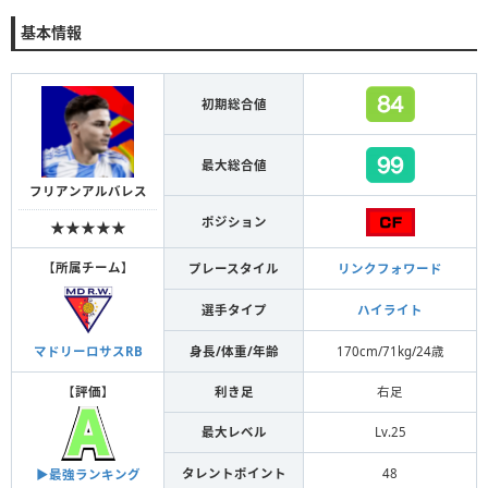
基本情報
初期総合値
最大総合値
フリアンアルバレス
ポジション
★★★★★
【
所属チーム
】
プレースタイル
リンクフォワード
選手タイプ
ハイライト
身長/体重/年齢
170cm/71kg/24歳
マドリーロサスRB
【
評価
】
利き足
右足
最大レベル
Lv.25
タレントポイント
48
▶︎最強ランキング