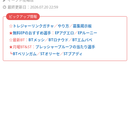
イーフト攻略班
最終更新日：2026.07.20 22:59
ピックアップ情報
☆
トレジャーリンクガチャ
／
やり方
／
募集掲示板
★
無料EPのおすすめ選手
：
EPアグエロ
／
EPルーニー
☆最新BT：
BTメッシ
／
BTロナウド
／
BTエムバペ
★月曜BT&ST：
プレッシャープルーフの当たり選手
┗
BTベリンガム
／
STオリーセ
／
STブアディ