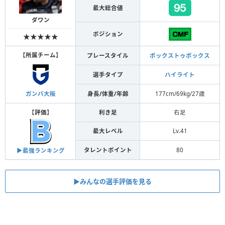
最大総合値
ダワン
ポジション
★★★★★
【
所属チーム
】
プレースタイル
ボックストゥボックス
選手タイプ
ハイライト
身長/体重/年齢
177cm/69kg/27歳
ガンバ大阪
【
評価
】
利き足
右足
最大レベル
Lv.41
タレントポイント
80
▶︎最強ランキング
▶︎みんなの選手評価を見る