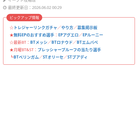
イーフト攻略班
最終更新日：2026.06.02 00:29
ピックアップ情報
☆
トレジャーリンクガチャ
／
やり方
／
募集掲示板
★
無料EPのおすすめ選手
：
EPアグエロ
／
EPルーニー
☆最新BT：
BTメッシ
／
BTロナウド
／
BTエムバペ
★月曜BT&ST：
プレッシャープルーフの当たり選手
┗
BTベリンガム
／
STオリーセ
／
STブアディ