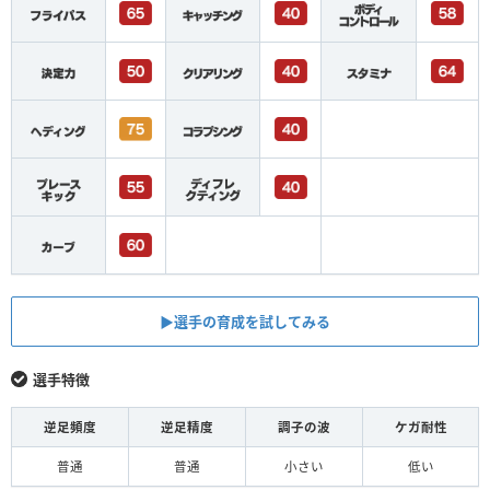
▶︎選手の育成を試してみる
選手特徴
逆足頻度
逆足精度
調子の波
ケガ耐性
普通
普通
小さい
低い