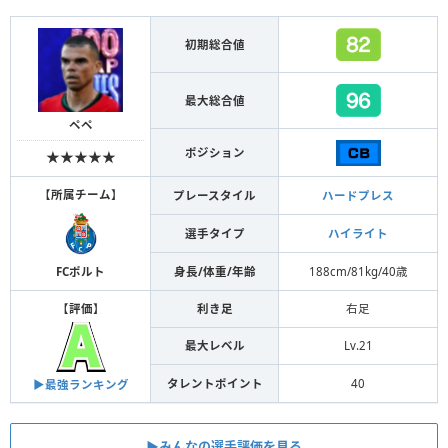
初期総合値
最大総合値
ペペ
ポジション
★★★★★
【
所属チーム
】
プレースタイル
ハードプレス
選手タイプ
ハイライト
身長/体重/年齢
188cm/81kg/40歳
FCポルト
【
評価
】
利き足
右足
最大レベル
Lv.21
タレントポイント
40
▶︎最強ランキング
▶︎みんなの選手評価を見る