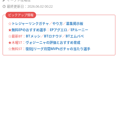
イーフト攻略班
最終更新日：2026.06.02 00:22
ピックアップ情報
☆
トレジャーリンクガチャ
／
やり方
／
募集掲示板
★
無料EPのおすすめ選手
：
EPアグエロ
／
EPルーニー
☆最新BT：
BTメッシ
／
BTロナウド
／
BTエムバペ
★木曜ST：
ヴォジーニャの評価とおすすめ育成
☆無料ST：
復刻Jリーグ月間MVPsガチャの当たり選手