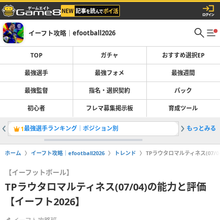
イーフト攻略｜efootball2026
TOP
ガチャ
おすすめ選択EP
最強選手
最強フォメ
最強週間
最強監督
指名・選択契約
パック
初心者
フレマ募集掲示板
育成ツール
最強選手ランキング｜ポジション別
もっとみる
ガチャ最
1
2
ホーム
イーフト攻略｜efootball2026
トレンド
TPラウタロマルティネス(07/
【イーフットボール】
TPラウタロマルティネス(07/04)の能力と評価
【イーフト2026】