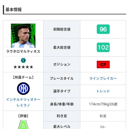
基本情報
初期総合値
最大総合値
ラウタロマルティネス
ポジション
★★★★★
【
所属チーム
】
プレースタイル
ラインブレイカー
選手タイプ
トレンド
インテルナツィオナー
身長/体重/年齢
174cm/79kg/26歳
レミラノ
【
評価
】
利き足
右足
最大レベル
Lv.-