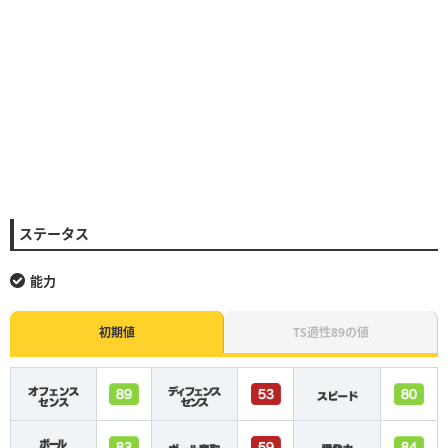
ステータス
能力
初期値
TS適性89の値