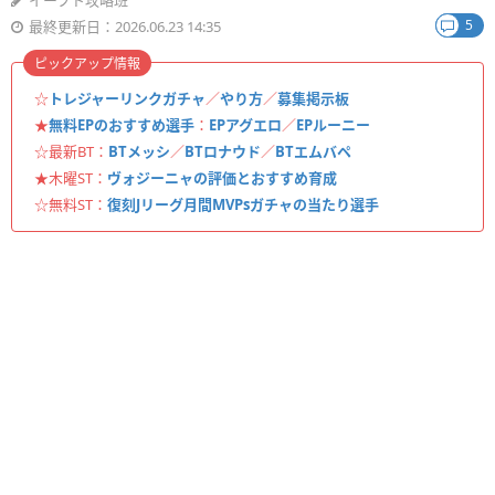
イーフト攻略班
5
最終更新日：2026.06.23 14:35
ピックアップ情報
☆
トレジャーリンクガチャ
／
やり方
／
募集掲示板
★
無料EPのおすすめ選手
：
EPアグエロ
／
EPルーニー
☆最新BT：
BTメッシ
／
BTロナウド
／
BTエムバペ
★木曜ST：
ヴォジーニャの評価とおすすめ育成
☆無料ST：
復刻Jリーグ月間MVPsガチャの当たり選手