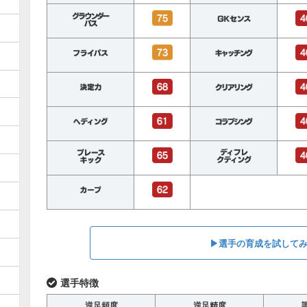
▶︎選手の育成を試して
選手特徴
逆足頻度
逆足精度