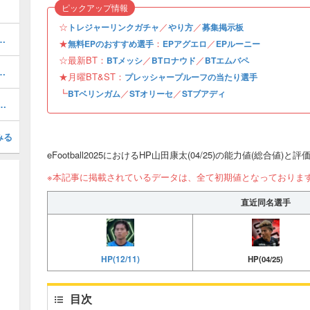
ピックアップ情報
☆
／
／
トレジャーリンクガチャ
やり方
募集掲示板
おすすめ度・どれを引くべき？
★
：
／
無料EPのおすすめ選手
EPアグエロ
EPルーニー
☆最新BT：
／
／
BTメッシ
BTロナウド
BTエムバペ
ルのおすすめ選択(当たり)選手ランキングと引き方
★月曜BT&ST：
プレッシャープルーフの当たり選手
┗
／
／
BTベリンガム
STオリーセ
STブアディ
1周年/無料エピック)の評価とおすすめ育成・スキル追加
みる
eFootball2025におけるHP山田康太(04/25)の能力値(総合値)と
※本記事に掲載されているデータは、全て初期値となっておりま
直近同名選手
HP(12/11)
HP(04/25)
目次