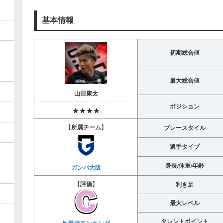
基本情報
初期総合値
最大総合値
山田康太
ポジション
★★★★
【
所属チーム
】
プレースタイル
選手タイプ
身長/体重/年齢
ガンバ大阪
【
評価
】
利き足
最大レベル
タレントポイント