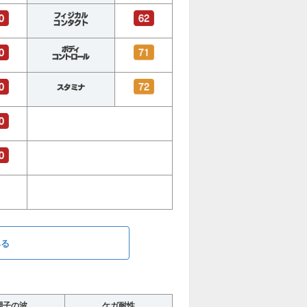
みる
調子の波
ケガ耐性