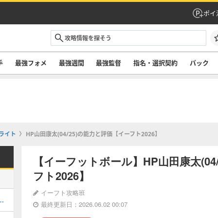
ポイ
手
最強フォメ
最強週間
最強監督
指名・選択契約
パック
ライト
HP山田康太(04/25)の能力と評価【イーフト2026】
【イーフットボール】HP山田康太(04
フト2026】
イーフト攻略班
・メンテナンスはいつまで？
最終更新日：2026.06.02 00:07