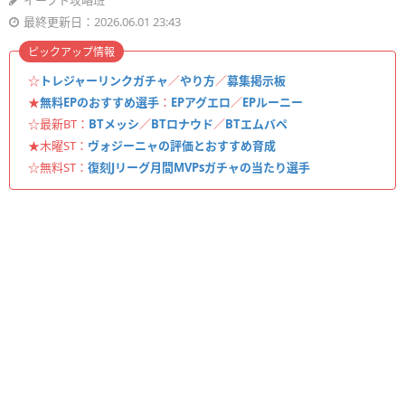
イーフト攻略班
最終更新日：2026.06.01 23:43
ピックアップ情報
☆
トレジャーリンクガチャ
／
やり方
／
募集掲示板
★
無料EPのおすすめ選手
：
EPアグエロ
／
EPルーニー
☆最新BT：
BTメッシ
／
BTロナウド
／
BTエムバペ
★木曜ST：
ヴォジーニャの評価とおすすめ育成
☆無料ST：
復刻Jリーグ月間MVPsガチャの当たり選手