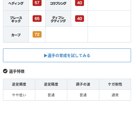
▶︎選手の育成を試してみる
選手特徴
逆足頻度
逆足精度
調子の波
ケガ耐性
やや低い
普通
普通
通常