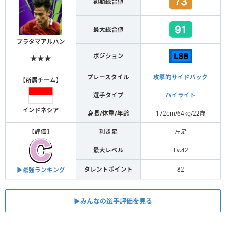
初期総合値
最大総合値
プラタマアルハン
ポジション
★★★
プレースタイル
攻撃的サイドバック
【
所属チーム
】
選手タイプ
ハイライト
インドネシア
身長/体重/年齢
172cm/64kg/22歳
【
評価
】
利き足
左足
最大レベル
Lv.42
タレントポイント
82
▶︎最強ランキング
▶︎みんなの選手評価を見る