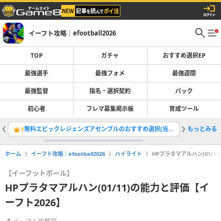
イーフト攻略｜efootball2026
TOP
ガチャ
おすすめ選択EP
最強選手
最強フォメ
最強週間
最強監督
指名・選択契約
パック
初心者
フレマ募集掲示板
育成ツール
無料エピックレジェンズアセンブルのおすすめ選択(当たり)選手ランキングと引き方
もっとみる
最強選手
1
2
ホーム
イーフト攻略｜efootball2026
ハイライト
HPプラタマアルハン(01/1
【イーフットボール】
HPプラタマアルハン(01/11)の能力と評価【イ
ーフト2026】