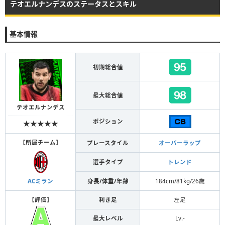
テオエルナンデスのステータスとスキル
基本情報
初期総合値
最大総合値
テオエルナンデス
ポジション
★★★★★
【
所属チーム
】
プレースタイル
オーバーラップ
選手タイプ
トレンド
身長/体重/年齢
184cm/81kg/26歳
ACミラン
【
評価
】
利き足
左足
最大レベル
Lv.-