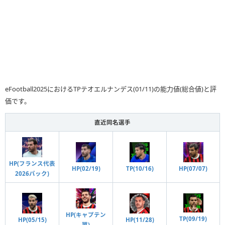
eFootball2025におけるTPテオエルナンデス(01/11)の能力値(総合値)と評
価です。
直近同名選手
HP(フランス代表
HP(02/19)
TP(10/16)
HP(07/07)
2026パック)
HP(キャプテン
TP(09/19)
HP(05/15)
HP(11/28)
翼)