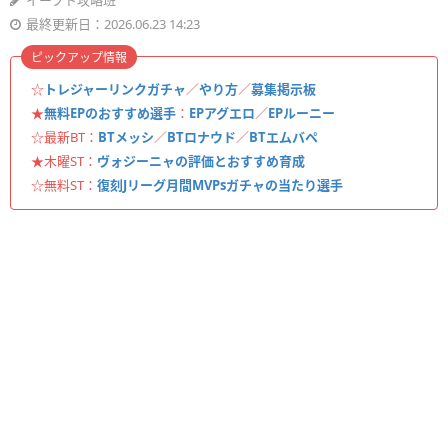
イーフト攻略班
最終更新日：2026.06.23 14:23
ピックアップ情報
☆
トレジャーリンクガチャ
／
やり方
／
募集掲示板
★
無料EPのおすすめ選手
：
EPアグエロ
／
EPルーニー
☆最新BT：
BTメッシ
／
BTロナウド
／
BTエムバペ
★木曜ST：
ヴォジーニャの評価とおすすめ育成
☆無料ST：
復刻Jリーグ月間MVPsガチャの当たり選手