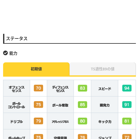
ステータス
能力
初期値
TS適性89の値