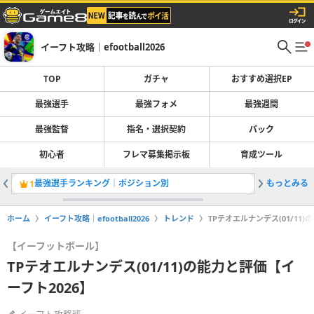
イーフト攻略｜efootball2026
TOP
ガチャ
おすすめ選択EP
最強選手
最強フォメ
最強週間
最強監督
指名・選択契約
パック
初心者
フレマ募集掲示板
育成ツール
最強選手ランキング｜ポジション別
もっとみる
ガチャ最
1
2
ホーム
イーフト攻略｜efootball2026
トレンド
TPテオエルナンデス(01/11)
【イーフットボール】
TPテオエルナンデス(01/11)の能力と評価【イ
ーフト2026】