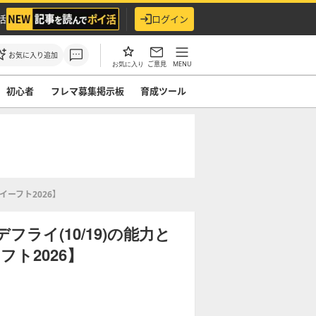
活
ログイン
お気に入り追加
ご意見
MENU
お気に入り
初心者
フレマ募集掲示板
育成ツール
イーフト2026】
ライ(10/19)の能力と
ト2026】