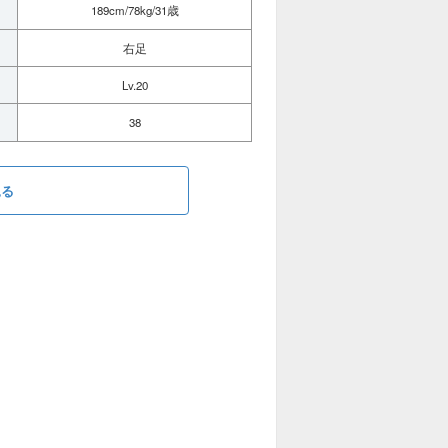
189cm/78kg/31歳
右足
Lv.20
38
見る