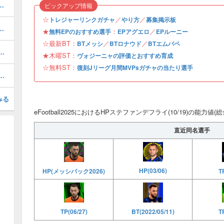
ルのおすすめ選択(当たり)選手ランキングと引き方
ピックアップ情報
☆
／
／
トレジャーリンクガチャ
やり方
募集掲示板
おすすめ度・どれを引くべき？
★
：
／
無料EPのおすすめ選手
EPアグエロ
EPルーニー
☆最新BT：
／
／
BTメッシ
BTロナウド
BTエムバペ
1周年/無料エピック)の評価とおすすめ育成・スキル追加
★木曜ST：
ヴォジーニャの評価とおすすめ育成
☆無料ST：
復刻Jリーグ月間MVPsガチャの当たり選手
(31周年/無料エピック)の評価とおすすめ育成・スキル追加
みる
eFootball2025におけるHPステファンデフライ(10/19)の能力値
直近同名選手
HP(03/06)
HP(メッシパック2026)
T
TP(06/27)
BT(2022/05/11)
T