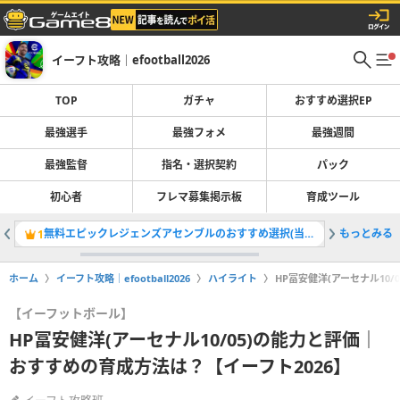
イーフト攻略｜efootball2026
TOP
ガチャ
おすすめ選択EP
最強選手
最強フォメ
最強週間
最強監督
指名・選択契約
パック
初心者
フレマ募集掲示板
育成ツール
無料エピックレジェンズアセンブルのおすすめ選択(当たり)選手ランキングと引き方
もっとみる
ガチャ最
1
2
ホーム
イーフト攻略｜efootball2026
ハイライト
HP冨安健洋(アーセナル10
【イーフットボール】
HP冨安健洋(アーセナル10/05)の能力と評価｜
おすすめの育成方法は？【イーフト2026】