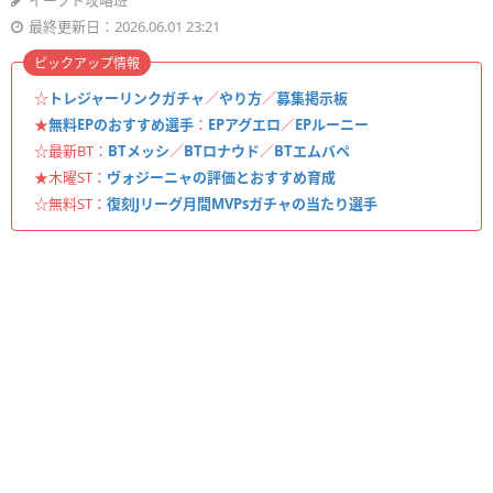
イーフト攻略班
最終更新日：2026.06.01 23:21
ピックアップ情報
☆
トレジャーリンクガチャ
／
やり方
／
募集掲示板
★
無料EPのおすすめ選手
：
EPアグエロ
／
EPルーニー
☆最新BT：
BTメッシ
／
BTロナウド
／
BTエムバペ
★木曜ST：
ヴォジーニャの評価とおすすめ育成
☆無料ST：
復刻Jリーグ月間MVPsガチャの当たり選手