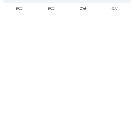
最高
最高
普通
低い