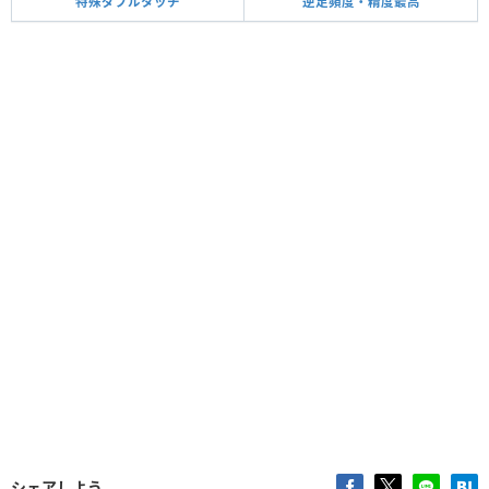
特殊ダブルタッチ
逆足頻度・精度最高
シェアしよう