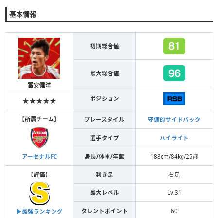
基本情報
初期総合値
最大総合値
冨安健洋
ポジション
★★★★★
【
所属チーム
】
プレースタイル
守備的サイドバック
選手タイプ
ハイライト
身長/体重/年齢
188cm/84kg/25歳
アーセナルFC
【
評価
】
利き足
右足
最大レベル
Lv.31
タレントポイント
60
▶︎最強ランキング