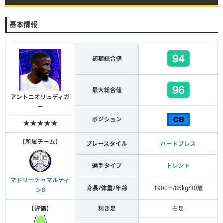
基本情報
初期総合値
最大総合値
アントニオリュディガ
ー
ポジション
★★★★★
【
所属チーム
】
プレースタイル
ハードプレス
選手タイプ
トレンド
マドリーチャマルティ
身長/体重/年齢
190cm/85kg/30歳
ンB
【
評価
】
利き足
右足