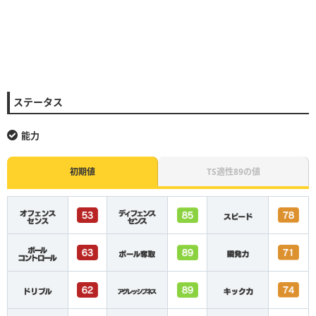
ステータス
能力
初期値
TS適性89の値