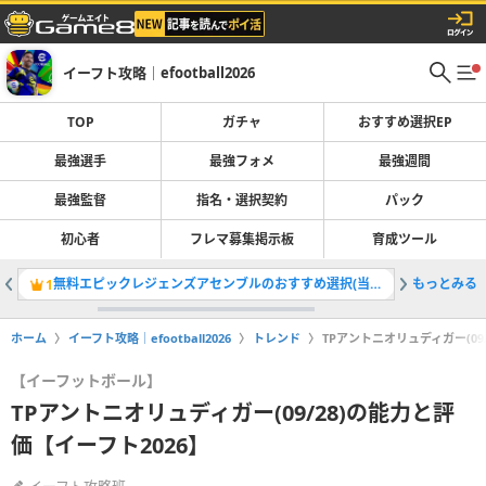
イーフト攻略｜efootball2026
TOP
ガチャ
おすすめ選択EP
最強選手
最強フォメ
最強週間
最強監督
指名・選択契約
パック
初心者
フレマ募集掲示板
育成ツール
無料エピックレジェンズアセンブルのおすすめ選択(当たり)選手ランキングと引き方
もっとみる
最強選手
1
2
ホーム
イーフト攻略｜efootball2026
トレンド
TPアントニオリュディガー(09
【イーフットボール】
TPアントニオリュディガー(09/28)の能力と評
価【イーフト2026】