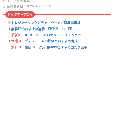
イーフト攻略班
最終更新日：2026.06.23 14:05
ピックアップ情報
☆
トレジャーリンクガチャ
／
やり方
／
募集掲示板
★
無料EPのおすすめ選手
：
EPアグエロ
／
EPルーニー
☆最新BT：
BTメッシ
／
BTロナウド
／
BTエムバペ
★木曜ST：
ヴォジーニャの評価とおすすめ育成
☆無料ST：
復刻Jリーグ月間MVPsガチャの当たり選手