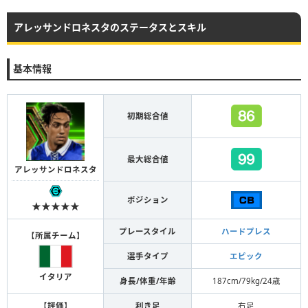
アレッサンドロネスタのステータスとスキル
基本情報
初期総合値
最大総合値
アレッサンドロネスタ
ポジション
★★★★★
プレースタイル
ハードプレス
【
所属チーム
】
選手タイプ
エピック
イタリア
身長/体重/年齢
187cm/79kg/24歳
【
評価
】
利き足
右足