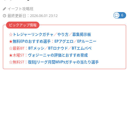
イーフト攻略班
6
最終更新日：2026.06.01 23:12
ピックアップ情報
☆
トレジャーリンクガチャ
／
やり方
／
募集掲示板
★
無料EPのおすすめ選手
：
EPアグエロ
／
EPルーニー
☆最新BT：
BTメッシ
／
BTロナウド
／
BTエムバペ
★木曜ST：
ヴォジーニャの評価とおすすめ育成
☆無料ST：
復刻Jリーグ月間MVPsガチャの当たり選手