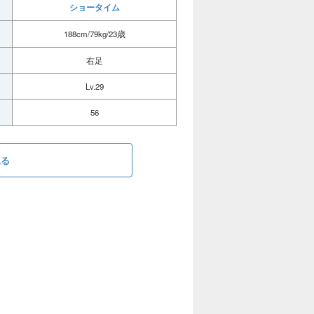
ショータイム
188cm/79kg/23歳
右足
Lv.29
56
見る