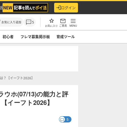
活
ログイン
5
お気に入り追加
ご意見
MENU
お気に入り
初心者
フレマ募集掲示板
育成ツール
は？【イーフト2026】
ホ(07/13)の能力と評
イーフト2026】
5