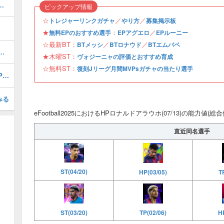
ルのおすすめ選択(当たり)選手ランキングと引き方
ピックアップ情報
☆
／
／
トレジャーリンクガチャ
やり方
募集掲示板
★
：
／
無料EPのおすすめ選手
EPアグエロ
EPルーニー
☆最新BT：
／
／
BTメッシ
BTロナウド
BTエムバペ
1周年/無料エピック)の評価とおすすめ育成・スキル追加
★木曜ST：
ヴォジーニャの評価とおすすめ育成
☆無料ST：
復刻Jリーグ月間MVPsガチャの当たり選手
無料ショータイム復刻Jリーグ月間MVPsガチャの当たり選手ランキング
みる
eFootball2025におけるHPロナルドアラウホ(07/13)の能力値(
直近同名選手
ST(04/20)
HP(03/05)
T
HP
ST(03/20)
TP(02/06)