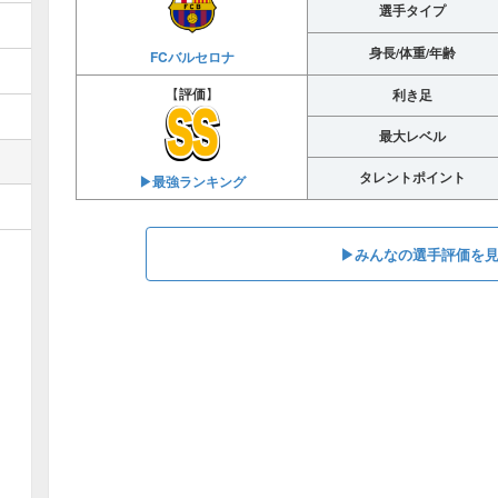
選手タイプ
身長/体重/年齢
FCバルセロナ
【
評価
】
利き足
最大レベル
タレントポイント
▶︎最強ランキング
▶︎みんなの選手評価を