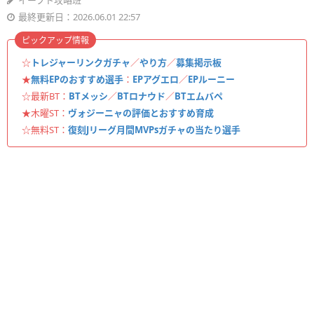
イーフト攻略班
最終更新日：2026.06.01 22:57
ピックアップ情報
☆
トレジャーリンクガチャ
／
やり方
／
募集掲示板
★
無料EPのおすすめ選手
：
EPアグエロ
／
EPルーニー
☆最新BT：
BTメッシ
／
BTロナウド
／
BTエムバペ
★木曜ST：
ヴォジーニャの評価とおすすめ育成
☆無料ST：
復刻Jリーグ月間MVPsガチャの当たり選手