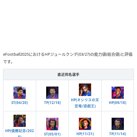
eFootball2025におけるHPジュールクンデ(03/27)の能力値(総合値)と評価
です。
直近同名選手
HP(オシリスの天
ST(04/20)
HP(09/18)
TP(12/18)
空竜/遊戯王)
HP(優勝記念/202
HP(11/21)
TP(11/14)
ST(05/01)
5)