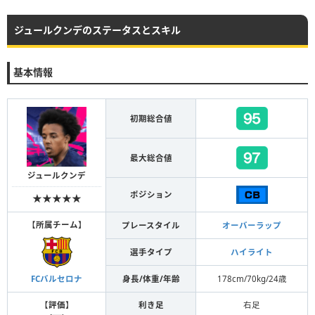
ジュールクンデのステータスとスキル
基本情報
初期総合値
最大総合値
ジュールクンデ
ポジション
★★★★★
【
所属チーム
】
プレースタイル
オーバーラップ
選手タイプ
ハイライト
身長/体重/年齢
178cm/70kg/24歳
FCバルセロナ
【
評価
】
利き足
右足