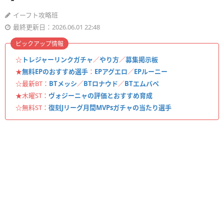
イーフト攻略班
最終更新日：2026.06.01 22:48
ピックアップ情報
☆
トレジャーリンクガチャ
／
やり方
／
募集掲示板
★
無料EPのおすすめ選手
：
EPアグエロ
／
EPルーニー
☆最新BT：
BTメッシ
／
BTロナウド
／
BTエムバペ
★木曜ST：
ヴォジーニャの評価とおすすめ育成
☆無料ST：
復刻Jリーグ月間MVPsガチャの当たり選手