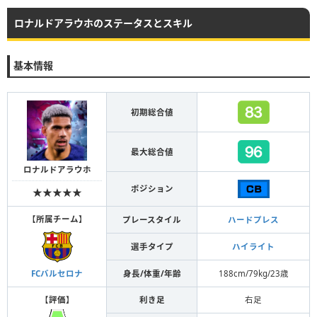
ロナルドアラウホのステータスとスキル
基本情報
初期総合値
最大総合値
ロナルドアラウホ
ポジション
★★★★★
【
所属チーム
】
プレースタイル
ハードプレス
選手タイプ
ハイライト
身長/体重/年齢
188cm/79kg/23歳
FCバルセロナ
【
評価
】
利き足
右足