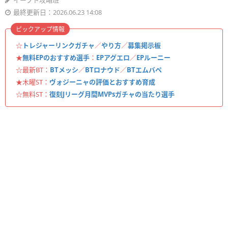
イーフト攻略班
最終更新日：2026.06.23 14:08
ピックアップ情報
☆
トレジャーリンクガチャ
／
やり方
／
募集掲示板
★
無料EPのおすすめ選手
：
EPアグエロ
／
EPルーニー
☆最新BT：
BTメッシ
／
BTロナウド
／
BTエムバペ
★木曜ST：
ヴォジーニャの評価とおすすめ育成
☆無料ST：
復刻Jリーグ月間MVPsガチャの当たり選手