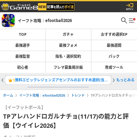
イーフト攻略｜efootball2026
TOP
ガチャ
おすすめ選択EP
最強選手
最強フォメ
最強週間
最強監督
指名・選択契約
パック
初心者
フレマ募集掲示板
育成ツール
無料エピックレジェンズアセンブルのおすすめ選択(当たり)選手ランキングと引き方
もっとみる
ガチャ最
1
2
ホーム
イーフト攻略｜efootball2026
トレンド
TPアレハンドロガルナチョ(11
【イーフットボール】
TPアレハンドロガルナチョ(11/17)の能力と評
価【ウイイレ2026】