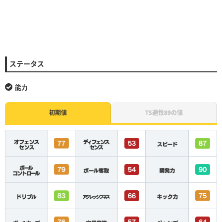
ステータス
能力
初期値
TS適性89の値