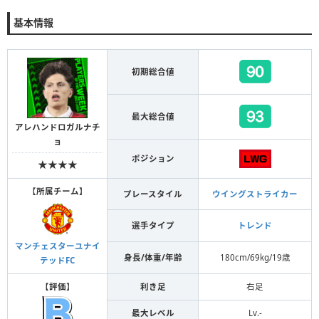
基本情報
初期総合値
最大総合値
アレハンドロガルナチ
ョ
ポジション
★★★★
【
所属チーム
】
プレースタイル
ウイングストライカー
選手タイプ
トレンド
マンチェスターユナイ
身長/体重/年齢
180cm/69kg/19歳
テッドFC
【
評価
】
利き足
右足
最大レベル
Lv.-