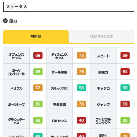
ステータス
能力
初期値
TS適性89の値