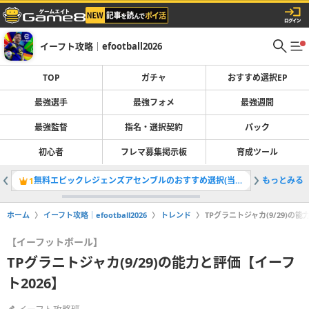
イーフト攻略｜efootball2026
TOP
ガチャ
おすすめ選択EP
最強選手
最強フォメ
最強週間
最強監督
指名・選択契約
パック
初心者
フレマ募集掲示板
育成ツール
無料エピックレジェンズアセンブルのおすすめ選択(当たり)選手ランキングと引き方
もっとみる
最強選手
1
2
ホーム
イーフト攻略｜efootball2026
トレンド
TPグラニトジャカ(9/29)の能
【イーフットボール】
TPグラニトジャカ(9/29)の能力と評価【イーフ
ト2026】