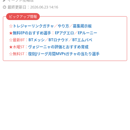
イーフト攻略班
最終更新日：2026.06.23 14:16
ピックアップ情報
☆
トレジャーリンクガチャ
／
やり方
／
募集掲示板
★
無料EPのおすすめ選手
：
EPアグエロ
／
EPルーニー
☆最新BT：
BTメッシ
／
BTロナウド
／
BTエムバペ
★木曜ST：
ヴォジーニャの評価とおすすめ育成
☆無料ST：
復刻Jリーグ月間MVPsガチャの当たり選手