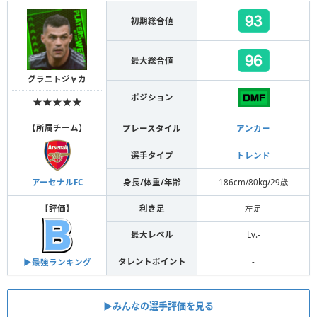
初期総合値
最大総合値
グラニトジャカ
ポジション
★★★★★
【
所属チーム
】
プレースタイル
アンカー
選手タイプ
トレンド
身長/体重/年齢
186cm/80kg/29歳
アーセナルFC
【
評価
】
利き足
左足
最大レベル
Lv.-
タレントポイント
-
▶︎最強ランキング
▶︎みんなの選手評価を見る