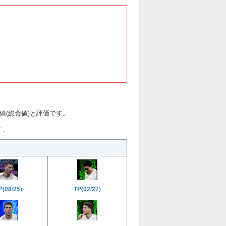
能力値(総合値)と評価です。
す。
TP(02/27)
(08/25)