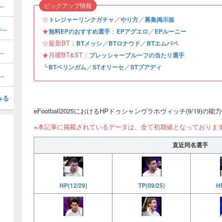
おすすめ度・どれを引くべき？
ピックアップ情報
☆
／
／
トレジャーリンクガチャ
やり方
募集掲示板
最強フォーメーションランキング・Tier表
★
：
／
無料EPのおすすめ選手
EPアグエロ
EPルーニー
☆最新BT：
／
／
BTメッシ
BTロナウド
BTエムバペ
ルのおすすめ選択(当たり)選手ランキングと引き方
★月曜BT&ST：
プレッシャープルーフの当たり選手
┗
／
／
BTベリンガム
STオリーセ
STブアディ
1周年/無料エピック)の評価とおすすめ育成・スキル追加
みる
eFootball2025におけるHPドゥシャンヴラホヴィッチ(9/19)の
※本記事に掲載されているデータは、全て初期値となっておりま
直近同名選手
TP(09/25)
HP
HP(12/29)