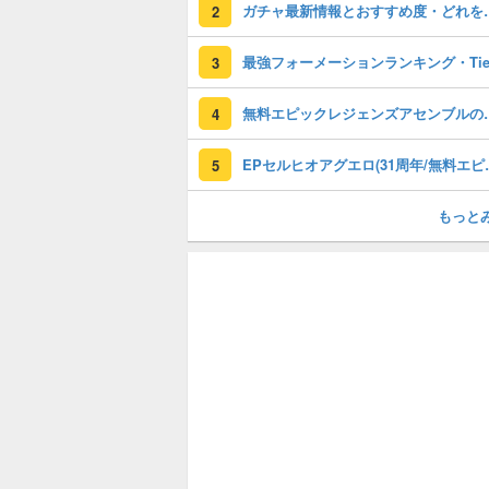
ガチャ最新情報と
2
3
無料エピックレジェンズアセンブ
4
EPセルヒオアグエロ(3
5
もっと