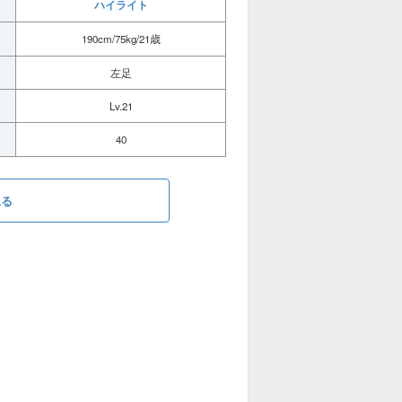
ハイライト
190cm/75kg/21歳
左足
Lv.21
40
見る