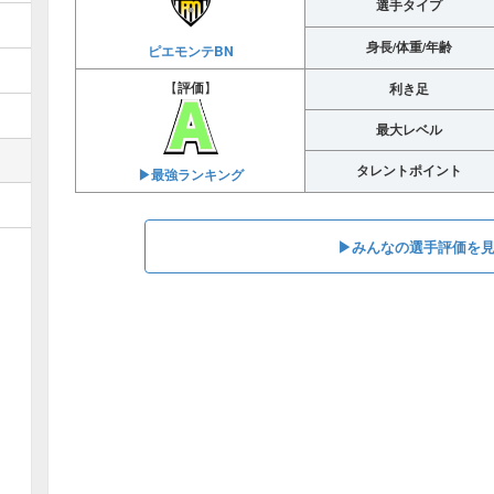
選手タイプ
身長/体重/年齢
ピエモンテBN
【
評価
】
利き足
最大レベル
タレントポイント
▶︎最強ランキング
▶︎みんなの選手評価を